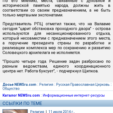
По его мнению, места, связанные с духовной и
исторической памятью народа, должны жить в
соответствии со своим предназначением, а не быть
только мертвыми экспонатами.
Представитель РПЦ отметил также, что на Валааме
сегодня "царит обстановка проходного двора" - острова
используются для несанкционированного отдыха,
который несовместим с предназначением этого места,
а поручение президента страны по разработке и
реализации комплекса мер по сохранению и развитию
Соловецкого архипелага не исполняется.
"Прошло четыре года. Решение задач разбросано по
разным ведомствам, единого координационного
центра нет. Работа буксует", - подчеркнул Щипков.
Досье NEWSru.com
::
Религия
::
Русская Православная Церковь
::
Общество
Каталог NEWSru.com
::
Информационные интернет-ресурсы
ССЫЛКИ ПО ТЕМЕ
Религия
|
11 июля 2014 г.,