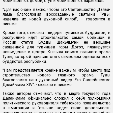
молитвенных домов, ступ и молитвенных барабанов.
"Для нас очень важно, чтобы Его Святейшество Далай-
лама благословил воссозданные святыни Тувы,
наделив их новой духовной силой", - говорится в
письме.
Кроме того, отмечают лидеры тувинских буддистов, в
республике идет строительство самой большой в
России статуи Будды Шакьямуни на вершине
священной для тувинцев горы Догээ, планируется
возведение в центре Кызыла нового главного храма
Тувы, который призван стать символом единства всех
буддистов республики.
"Нам представляется крайне важным, чтобы место под
строительство нового главного храма Тувы
благословил наш духовный лидер Его Святейшество
Далай-лама XIV", - сказано в письме.
Также авторы отмечают, что в марте текущего года
Далай-лама официально сложил с себя полномочия
политического руководителя тибетского правительства
в эмиграции и "отныне ведет свою деятельность
исключительно в статусе духовного лидера одной из