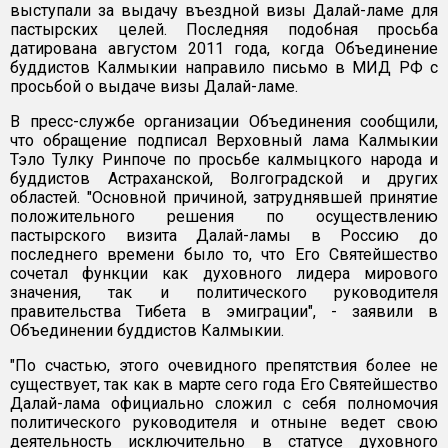
выступали за выдачу въездной визы Далай-ламе для
пастырских целей. Последняя подобная просьба
датирована августом 2011 года, когда Объединение
буддистов Калмыкии направило письмо в МИД РФ с
просьбой о выдаче визы Далай-ламе.
В пресс-службе организации Объединения сообщили,
что обращение подписал Верховный лама Калмыкии
Тэло Тулку Ринпоче по просьбе калмыцкого народа и
буддистов Астраханской, Волгоградской и других
областей. "Основной причиной, затруднявшей принятие
положительного решения по осуществлению
пастырского визита Далай-ламы в Россию до
последнего времени было то, что Его Святейшество
сочетал функции как духовного лидера мирового
значения, так и политического руководителя
правительства Тибета в эмиграции", - заявили в
Объединении буддистов Калмыкии.
"По счастью, этого очевидного препятствия более не
существует, так как в марте сего года Его Святейшество
Далай-лама официально сложил с себя полномочия
политического руководителя и отныне ведет свою
деятельность исключительно в статусе духовного