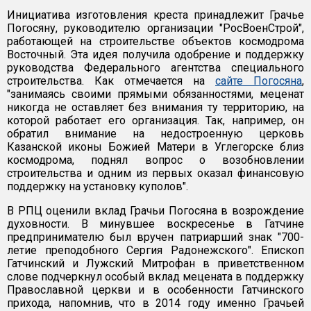
Инициатива изготовления креста принадлежит Грачье
Погосяну, руководителю организации "РосВоенСтрой",
работающей на строительстве объектов космодрома
Восточный. Эта идея получила одобрение и поддержку
руководства Федерального агентства специального
строительства. Как отмечается на
сайте Погосяна
,
"занимаясь своими прямыми обязанностями, меценат
никогда не оставляет без внимания ту территорию, на
которой работает его организация. Так, например, он
обратил внимание на недостроенную церковь
Казанской иконы Божией Матери в Углегорске близ
космодрома, поднял вопрос о возобновлении
строительства и одним из первых оказал финансовую
поддержку на установку куполов".
В РПЦ оценили вклад Грачьи Погосяна в возрождение
духовности. В минувшее воскресенье в Гатчине
предпринимателю был вручен патриарший знак "700-
летие преподобного Сергия Радонежского". Епископ
Гатчинский и Лужский Митрофан в приветственном
слове подчеркнул особый вклад мецената в поддержку
Православной церкви и в особенности Гатчинского
прихода, напомнив, что в 2014 году именно Грачьей