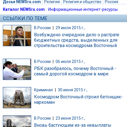
Досье NEWSru.com
::
Религия
::
Религия и общество
::
Россия
Каталог NEWSru.com
::
Информационные интернет-ресурсы
ССЫЛКИ ПО ТЕМЕ
В России
|
29 июля 2015 г.,
Возбуждено очередное дело о растрате
бюджетных средств, выделенных для
строительства космодрома Восточный
В России
|
06 июля 2015 г.,
РБК разобралось, почему Восточный -
самый дорогой космодром в мире
Криминал
|
30 июня 2015 г.,
Космодром Восточный строил бетонщик-
наркоман
В России
|
23 июня 2015 г.,
Вновь бастующим из-за невыплаты