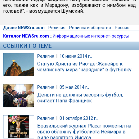
его, также как и Марадону, изображают с нимбом над
головой", - возмущается Шумский.
Досье NEWSru.com
::
Религия
::
Религия и общество
::
Россия
Каталог NEWSru.com
::
Информационные интернет-ресурсы
ССЫЛКИ ПО ТЕМЕ
Религия
|
10 июня 2014 г.,
Статую Христа из Рио-де-Жанейро к
чемпионату мира "нарядили" в футболку
Религия
|
05 мая 2014 г.,
Деньги не должны засорять футбол,
считает Папа Франциск
Религия
|
01 октября 2012 г.,
Бразильский журнал Placar поместил на
свою обложку футболиста Неймара в
виде распятого Иисуса