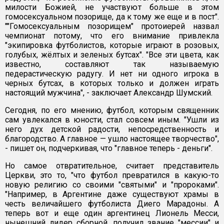
милости Божией, не участвуют больше в этом
гомосексуальном позорище, да к тому же еще и в пост".
""Гомосексуальным позорищем" протоиерей назвал
чемпионат потому, что его внимание привлекла
"экипировка футболистов, которые играют в розовых,
голубых, жёлтых и зеленых бутсах". "Все эти цвета, как
известно, составляют так называемую
педерастическую радугу. И нет ни одного игрока в
черных бутсах, в которых только и должен играть
настоящий мужчина", - заключает Александр Шумский.
Сегодня, по его мнению, футбол, которым священник
сам увлекался в юности, стал совсем иным. "Ушли из
него дух детской радости, непосредственность и
благородство. А главное — ушло настоящее творчество",
- пишет он, подчеркивая, что "главное теперь - деньги".
Но самое отвратительное, считает представитель
Церкви, это то, "что футбол превратился в какую-то
новую религию со своими "святыми" и "пророками".
"Например, в Аргентине даже существуют храмы в
честь величайшего футболиста Диего Марадоны. А
теперь вот и еще один аргентинец Лионель Месси,
нынешний лидер сборной, получил звание "мессии" и