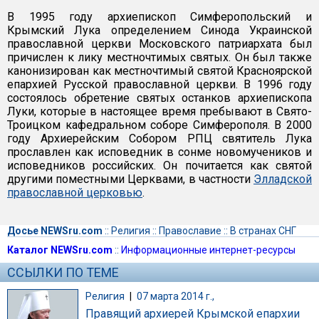
В 1995 году архиепископ Симферопольский и
Крымский Лука определением Синода Украинской
православной церкви Московского патриархата был
причислен к лику местночтимых святых. Он был также
канонизирован как местночтимый святой Красноярской
епархией Русской православной церкви. В 1996 году
состоялось обретение святых останков архиепископа
Луки, которые в настоящее время пребывают в Свято-
Троицком кафедральном соборе Симферополя. В 2000
году Архиерейским Собором РПЦ святитель Лука
прославлен как исповедник в сонме новомучеников и
исповедников российских. Он почитается как святой
другими поместными Церквами, в частности
Элладской
православной церковью
.
Досье NEWSru.com
::
Религия
::
Православие
::
В странах СНГ
Каталог NEWSru.com
::
Информационные интернет-ресурсы
ССЫЛКИ ПО ТЕМЕ
Религия
|
07 марта 2014 г.,
Правящий архиерей Крымской епархии