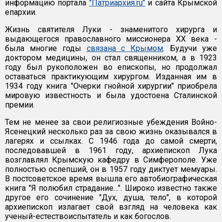
информацию портала
"Патриархия.ru"
и сайта Крымской
епархии.
Жизнь святителя Луки - знаменитого хирурга и
выдающегося православного миссионера XX века -
была многие годы
связана с Крымом
. Будучи уже
доктором медицины, он стал священником, а в 1923
году был рукоположен во епископы, но продолжал
оставаться практикующим хирургом. Изданная им в
1934 году книга "Очерки гнойной хирургии" приобрела
мировую известность и была удостоена Сталинской
премии.
Тем не менее за свои религиозные убеждения Войно-
Ясенецкий несколько раз за свою жизнь оказывался в
лагерях и ссылках. С 1946 года до самой смерти,
последовавшей в 1961 году, архиепископ Лука
возглавлял Крымскую кафедру в Симферополе. Уже
полностью ослепший, он в 1957 году диктует мемуары.
В постсоветское время вышла его автобиографическая
книга "Я полюбил страдание…". Широко известно также
другое его сочинение "Дух, душа, тело", в которой
архиепископ излагает свой взгляд на человека как
ученый-естествоиспытатель и как богослов.