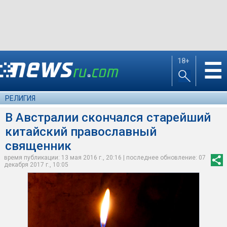
18+
☰
РЕЛИГИЯ
В Австралии скончался старейший
китайский православный
священник
время публикации: 13 мая 2016 г., 20:16 | последнее обновление: 07
декабря 2017 г., 10:05