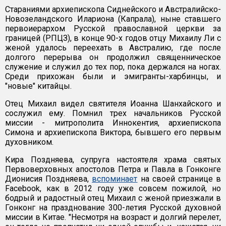
Стараниями архиепископа Сиднейского и Австралийско-
Новозеландского Илариона (Капрала), ныне ставшего
первоиерархом Русской православной церкви за
границей (РПЦЗ), в конце 90-х годов отцу Михаилу Ли с
женой удалось переехать в Австралию, где после
долгого перерыва он продолжил священническое
служение и служил до тех пор, пока держался на ногах.
Среди прихожан были и эмигранты-харбинцы, и
"новые" китайцы.
Отец Михаил видел святителя Иоанна Шанхайского и
сослужил ему. Помнил трех начальников Русской
миссии - митрополита Иннокентия, архиепископа
Симона и архиепископа Виктора, бывшего его первым
духовником.
Кира Поздняева, супруга настоятеля храма святых
Первоверховных апостолов Петра и Павла в Гонконге
Дионисия Поздняева,
вспоминает
на своей странице в
Facebook, как в 2012 году уже совсем пожилой, но
бодрый и радостный отец Михаил с женой приезжали в
Гонконг на празднование 300-летия Русской духовной
миссии в Китае. "Несмотря на возраст и долгий перелет,