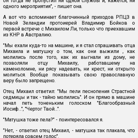
он тогда не пропустил ни одной службы и, кажется, ни
одного мероприятия", - пишет она.
А вот что вспоминает благочинный приходов РПЦЗ в
Новой Зеландии протоиерей Владимир Бойков о
первой встрече с Михаилом Ли, только что приехавшим
из КНР в Австралию.
"Мы ехали куда-то на машине, и я стал спрашивать отца
Михаила и матушку о том, как они выжили , как
молились после того, как их выгнали из дому, не
позволяли отцу Михаилу, работавшему на
каменоломне, ни рясу надевать, ни крест, ни открыто
молиться. Вообще показывать свою православную
веру было запрещено.
Отец Михаил ответил: "Мы пели песнопения Страстной
седмицы и так - тайно молились". И он прямо в машине
начал петь тоненьким голоском "Благообразный
Иосиф…", "Чертог Твой…".
"Матушка тоже пела?" - поинтересовался я.
"Нет, - ответил отец Михаил, - матушка так плакала, что
потеряла совсем голос".