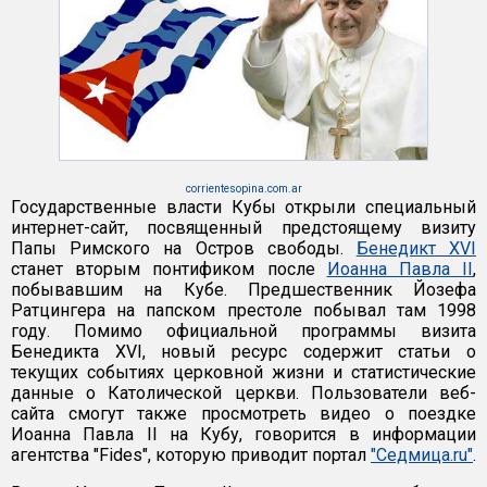
corrientesopina.com.ar
Государственные власти Кубы открыли специальный
интернет-сайт, посвященный предстоящему визиту
Папы Римского на Остров свободы.
Бенедикт XVI
станет вторым понтификом после
Иоанна Павла II
,
побывавшим на Кубе. Предшественник Йозефа
Ратцингера на папском престоле побывал там 1998
году. Помимо официальной программы визита
Бенедикта XVI, новый ресурс содержит статьи о
текущих событиях церковной жизни и статистические
данные о Католической церкви. Пользователи веб-
сайта смогут также просмотреть видео о поездке
Иоанна Павла II на Кубу, говорится в информации
агентства "Fides", которую приводит портал
"Седмица.ru"
.