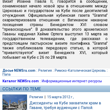
Визит Иоанна Павла II, говорится в сообщении,
ознаменовал начало новой эры в отношениях между
Церковью и государством на Кубе после десятилетий
отчуждения. Официальная кубинская газета "Granma"
охарактеризовала отношения с Ватиканом накануне
посещения страны Бенедиктом XVI словом
"превосходные". В доказательство этого архиепископ
Гаваны кардинал Хайме Ортега выступил 13 марта на
государственном телевидении, где рассказал о
предстоящем пастырском визите понтифика. "Granma"
также опубликовала передовую статью, в которой
"приветствуется" визит Бенедикта XVI, который
побывает на Кубе с 26 по 28 марта.
Досье NEWSru.com
::
Религия
::
Римско-Католическая Церковь
::
Папа
Каталог NEWSru.com
::
Информационные интернет-ресурсы
ССЫЛКИ ПО ТЕМЕ
Религия
|
15 марта 2012 г.,
Диссиденты на Кубе захватили храм в
Гаване, требуя аудиенции с Папой.