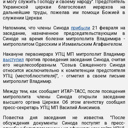
и могу служить Господу и своему народу". Предстоятель
Украинской церкви благословил иерархов на
дальнейшие труды, пожелав им помощи Божией в
служении Церкви.
Напомним, что члены Синода
прибыли
21 февраля на
заседание, назначенное председательствующим в
Синоде на время болезни митрополита Владимира -
митрополитом Одесским и Измаильским Агафангелом.
Накануне первоиерарх УПЦ МП митрополит Владимир
выступил
против проведения заседания Синода, считая
его нецелесообразным. "Созыв Священного Синода
относится исключительно к компетенции предстоятеля
УПЦ (местоблюстителя)", - отметил в своем письме
митрополит Владимир.
Между тем, как сообщает ИТАР-ТАСС, после посещения
митрополита члены Синода открыли заседание
высшего органа Церкви. Об этом агентству сообщил
пресс-секретарь УПЦ МП Василий Анисимов.
Повестка дня заседания не известна. "После
обсуждения документы Синода поступят в пресс-