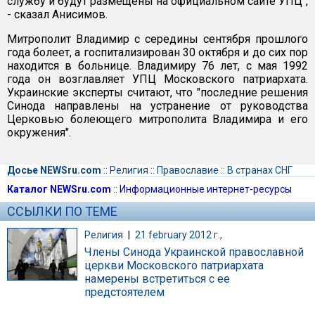
службу и будут размещены на официальном сайте УПЦ",
- сказал Анисимов.
Митрополит Владимир с середины сентября прошлого
года болеет, а госпитализирован 30 октября и до сих пор
находится в больнице. Владимиру 76 лет, с мая 1992
года он возглавляет УПЦ Московского патриархата.
Украинские эксперты считают, что "последние решения
Синода направлены на устранение от руководства
Церковью болеющего митрополита Владимира и его
окружения".
Досье NEWSru.com
::
Религия
::
Православие
::
В странах СНГ
Каталог NEWSru.com
::
Информационные интернет-ресурсы
ССЫЛКИ ПО ТЕМЕ
Религия
|
21 february 2012 г.,
Члены Синода Украинской православной
церкви Московского патриархата
намерены встретиться с ее
предстоятелем