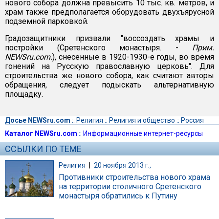
нового собора должна превысить 10 тыс. кв. метров, и
храм также предполагается оборудовать двухъярусной
подземной парковкой.
Градозащитники призвали "воссоздать храмы и
постройки (Сретенского монастыря. -
Прим.
NEWSru.com.
), снесенные в 1920-1930-е годы, во время
гонений на Русскую православную церковь". Для
строительства же нового собора, как считают авторы
обращения, следует подыскать альтернативную
площадку.
Досье NEWSru.com
::
Религия
::
Религия и общество
::
Россия
Каталог NEWSru.com
::
Информационные интернет-ресурсы
ССЫЛКИ ПО ТЕМЕ
Религия
|
20 ноября 2013 г.,
Противники строительства нового храма
на территории столичного Сретенского
монастыря обратились к Путину