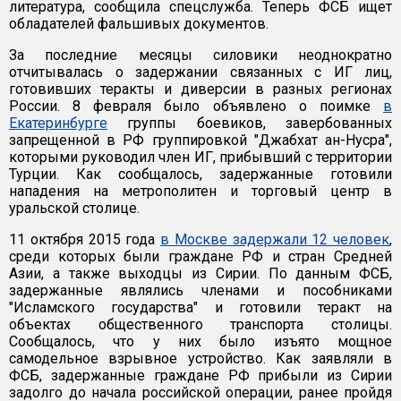
литература, сообщила спецслужба. Теперь ФСБ ищет
обладателей фальшивых документов.
За последние месяцы силовики неоднократно
отчитывалась о задержании связанных с ИГ лиц,
готовивших теракты и диверсии в разных регионах
России. 8 февраля было объявлено о поимке
в
Екатеринбурге
группы боевиков, завербованных
запрещенной в РФ группировкой "Джабхат ан-Нусра",
которыми руководил член ИГ, прибывший с территории
Турции. Как сообщалось, задержанные готовили
нападения на метрополитен и торговый центр в
уральской столице.
11 октября 2015 года
в Москве задержали 12 человек
,
среди которых были граждане РФ и стран Средней
Азии, а также выходцы из Сирии. По данным ФСБ,
задержанные являлись членами и пособниками
"Исламского государства" и готовили теракт на
объектах общественного транспорта столицы.
Сообщалось, что у них было изъято мощное
самодельное взрывное устройство. Как заявляли в
ФСБ, задержанные граждане РФ прибыли из Сирии
задолго до начала российской операции, ранее пройдя