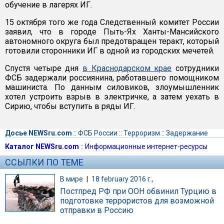
обучение в лагерях ИГ.
15 октября того же года Следственный комитет России
заявил, что в городе Пыть-Ях Ханты-Мансийского
автономного округа был предотвращен теракт, который
готовили сторонники ИГ в одной из городских мечетей.
Спустя четыре дня
в Краснодарском крае
сотрудники
ФСБ задержали россиянина, работавшего помощником
машиниста. По данным силовиков, злоумышленник
хотел устроить взрыв в электричке, а затем уехать в
Сирию, чтобы вступить в ряды ИГ.
Досье NEWSru.com
::
ФСБ России
::
Терроризм
::
Задержание
Каталог NEWSru.com
::
Информационные интернет-ресурсы
ССЫЛКИ ПО ТЕМЕ
В мире
|
18 february 2016 г.,
Постпред РФ при ООН обвинил Турцию в
подготовке террористов для возможной
отправки в Россию