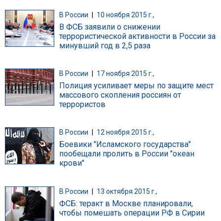
В России
|
10 ноября 2015 г.,
В ФСБ заявили о снижении
террористической активности в России за
минувший год в 2,5 раза
В России
|
17 ноября 2015 г.,
Полиция усиливает меры по защите мест
массового скопления россиян от
террористов
В России
|
12 ноября 2015 г.,
Боевики "Исламского государства"
пообещали пролить в России "океан
крови"
В России
|
13 октября 2015 г.,
ФСБ: теракт в Москве планировали,
чтобы помешать операции РФ в Сирии