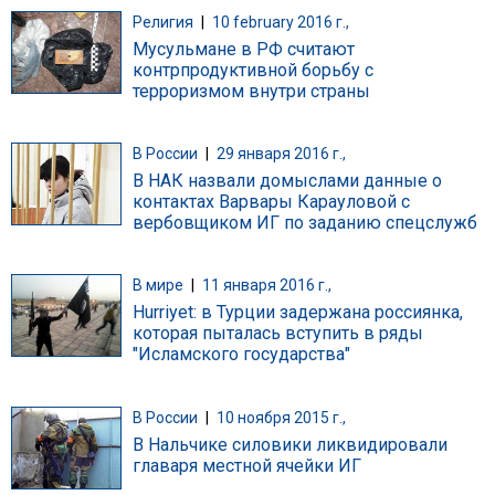
Религия
|
10 february 2016 г.,
Мусульмане в РФ считают
контрпродуктивной борьбу с
терроризмом внутри страны
В России
|
29 января 2016 г.,
В НАК назвали домыслами данные о
контактах Варвары Карауловой с
вербовщиком ИГ по заданию спецслужб
В мире
|
11 января 2016 г.,
Hurriyet: в Турции задержана россиянка,
которая пыталась вступить в ряды
"Исламского государства"
В России
|
10 ноября 2015 г.,
В Нальчике силовики ликвидировали
главаря местной ячейки ИГ