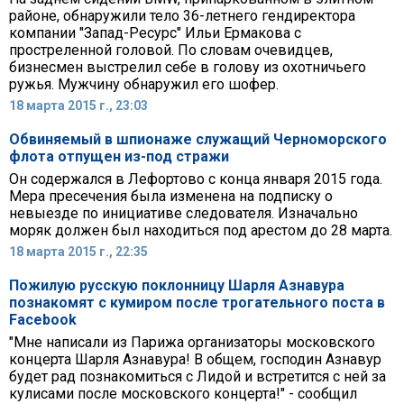
районе, обнаружили тело 36-летнего гендиректора
компании "Запад-Ресурс" Ильи Ермакова с
простреленной головой. По словам очевидцев,
бизнесмен выстрелил себе в голову из охотничьего
ружья. Мужчину обнаружил его шофер.
18 марта 2015 г., 23:03
Обвиняемый в шпионаже служащий Черноморского
флота отпущен из-под стражи
Он содержался в Лефортово с конца января 2015 года.
Мера пресечения была изменена на подписку о
невыезде по инициативе следователя. Изначально
моряк должен был находиться под арестом до 28 марта.
18 марта 2015 г., 22:35
Пожилую русскую поклонницу Шарля Азнавура
познакомят с кумиром после трогательного поста в
Facebook
"Мне написали из Парижа организаторы московского
концерта Шарля Азнавура! В общем, господин Азнавур
будет рад познакомиться с Лидой и встретится с ней за
кулисами после московского концерта!" - сообщил