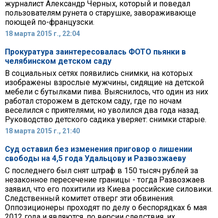
журналист Александр Черных, который и поведал
пользователям рунета о старушке, завораживающе
поющей по-французски.
18 марта 2015 г., 22:04
Прокуратура заинтересовалась ФОТО пьянки в
челябинском детском саду
В социальных сетях появились снимки, на которых
изображены взрослые мужчины, сидящие на детской
мебели с бутылками пива. Выяснилось, что один из них
работал сторожем в детском саду, где по ночам
веселился с приятелями, но уволился два года назад.
Руководство детского садика уверяет: снимки старые.
18 марта 2015 г., 21:40
Суд оставил без изменения приговор о лишении
свободы на 4,5 года Удальцову и Развозжаеву
С последнего был снят штраф в 150 тысяч рублей за
незаконное пересечение границы - тогда Развозжаев
заявил, что его похитили из Киева российские силовики.
Следственный комитет отверг эти обвинения.
Оппозиционеры проходят по делу о беспорядках 6 мая
2012 года и являются, по версии следствия, их