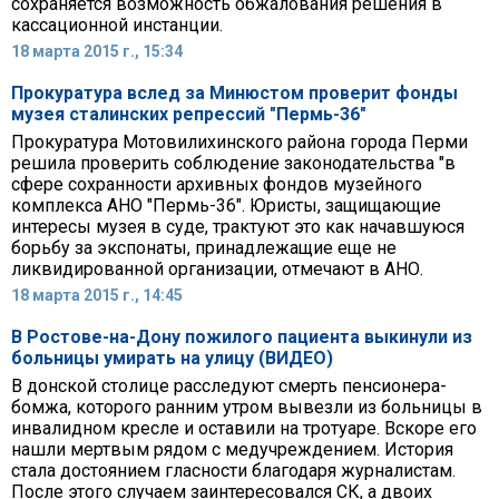
сохраняется возможность обжалования решения в
кассационной инстанции.
18 марта 2015 г., 15:34
Прокуратура вслед за Минюстом проверит фонды
музея сталинских репрессий "Пермь-36"
Прокуратура Мотовилихинского района города Перми
решила проверить соблюдение законодательства "в
сфере сохранности архивных фондов музейного
комплекса АНО "Пермь-36". Юристы, защищающие
интересы музея в суде, трактуют это как начавшуюся
борьбу за экспонаты, принадлежащие еще не
ликвидированной организации, отмечают в АНО.
18 марта 2015 г., 14:45
В Ростове-на-Дону пожилого пациента выкинули из
больницы умирать на улицу (ВИДЕО)
В донской столице расследуют смерть пенсионера-
бомжа, которого ранним утром вывезли из больницы в
инвалидном кресле и оставили на тротуаре. Вскоре его
нашли мертвым рядом с медучреждением. История
стала достоянием гласности благодаря журналистам.
После этого случаем заинтересовался СК, а двоих