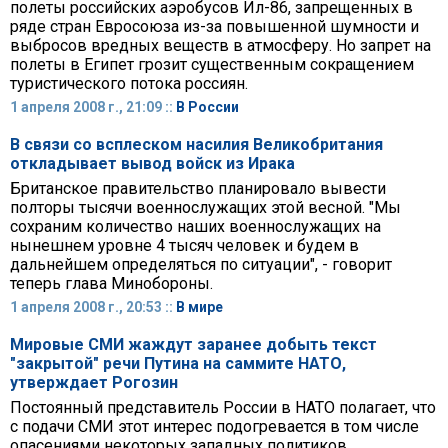
полеты российских аэробусов Ил-86, запрещенных в
ряде стран Евросоюза из-за повышенной шумности и
выбросов вредных веществ в атмосферу. Но запрет на
полеты в Египет грозит существенным сокращением
туристического потока россиян.
1 апреля 2008 г., 21:09 ::
В России
В связи со всплеском насилия Великобритания
откладывает вывод войск из Ирака
Британское правительство планировало вывести
полторы тысячи военнослужащих этой весной. "Мы
сохраним количество наших военнослужащих на
нынешнем уровне 4 тысяч человек и будем в
дальнейшем определяться по ситуации", - говорит
теперь глава Минобороны.
1 апреля 2008 г., 20:53 ::
В мире
Мировые СМИ жаждут заранее добыть текст
"закрытой" речи Путина на саммите НАТО,
утверждает Рогозин
Постоянный представитель России в НАТО полагает, что
с подачи СМИ этот интерес подогревается в том числе
опасениями некоторых западных политиков,