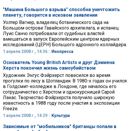
"Машина Большого взрыва" способна уничтожить
планету, говорится в исковом заявлении
Уолтер Вагнер, владелец ботанического сада на
Большом острове Гавайского архипелага, и испанец
Луис Санчо потребовали от судебных властей
вмешаться в запуск Европейским центром ядерных
исследований (ЦЕРН) Большого адронного коллайдера.
1 апреля 2008 г., 14:36 ::
Инопресса
Основатель Young British Artists и друг Дэмиена
Херста покончил жизнь самоубийством
Художник Энгус Фэйрхерст повесился во время
прогулки по лесу в Шотландии. В 1980-х годах он учился
в Голдсмит-колледже в Лондоне, где началось его
сотрудничество с Херстом и однокурсницей Сарой
Лакас. Творчество Фэйрхерста получило широкую
известность в 1988 году после участия в экспозиции
Freeze.
1 апреля 2008 г., 14:29 ::
Культура
Зависимые от "мобильников" британцы попали в