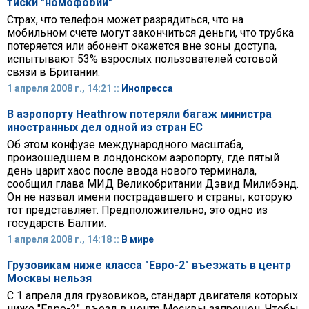
тиски "номофобии"
Страх, что телефон может разрядиться, что на
мобильном счете могут закончиться деньги, что трубка
потеряется или абонент окажется вне зоны доступа,
испытывают 53% взрослых пользователей сотовой
связи в Британии.
1 апреля 2008 г., 14:21 ::
Инопресса
В аэропорту Heathrow потеряли багаж министра
иностранных дел одной из стран ЕС
Об этом конфузе международного масштаба,
произошедшем в лондонском аэропорту, где пятый
день царит хаос после ввода нового терминала,
сообщил глава МИД Великобритании Дэвид Милибэнд.
Он не назвал имени пострадавшего и страны, которую
тот представляет. Предположительно, это одно из
государств Балтии.
1 апреля 2008 г., 14:18 ::
В мире
Грузовикам ниже класса "Евро-2" въезжать в центр
Москвы нельзя
С 1 апреля для грузовиков, стандарт двигателя которых
ниже "Евро-2", въезд в центр Москвы запрещен. Чтобы