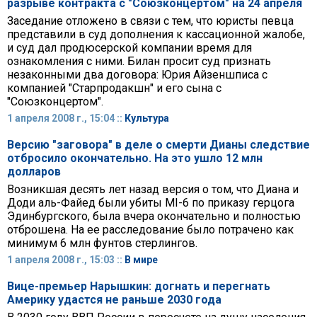
разрыве контракта с "Союзконцертом" на 24 апреля
Заседание отложено в связи с тем, что юристы певца
представили в суд дополнения к кассационной жалобе,
и суд дал продюсерской компании время для
ознакомления с ними. Билан просит суд признать
незаконными два договора: Юрия Айзеншписа с
компанией "Старпродакшн" и его сына с
"Союзконцертом".
1 апреля 2008 г., 15:04 ::
Культура
Версию "заговора" в деле о смерти Дианы следствие
отбросило окончательно. На это ушло 12 млн
долларов
Возникшая десять лет назад версия о том, что Диана и
Доди аль-Файед были убиты MI-6 по приказу герцога
Эдинбургского, была вчера окончательно и полностью
отброшена. На ее расследование было потрачено как
минимум 6 млн фунтов стерлингов.
1 апреля 2008 г., 15:03 ::
В мире
Вице-премьер Нарышкин: догнать и перегнать
Америку удастся не раньше 2030 года