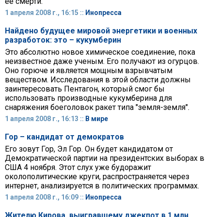
ее смерти.
1 апреля 2008 г., 16:15 ::
Инопресса
Найдено будущее мировой энергетики и военных
разработок: это – кукумберин
Это абсолютно новое химическое соединение, пока
неизвестное даже ученым. Его получают из огурцов.
Оно горюче и является мощным взрывчатым
веществом. Исследования в этой области должны
заинтересовать Пентагон, который смог бы
использовать производные кукумберина для
снаряжения боеголовок ракет типа "земля-земля".
1 апреля 2008 г., 16:13 ::
В мире
Гор – кандидат от демократов
Его зовут Гор, Эл Гор. Он будет кандидатом от
Демократической партии на президентских выборах в
США 4 ноября. Этот слух уже будоражит
околополитические круги, распространяется через
интернет, анализируется в политических программах.
1 апреля 2008 г., 16:09 ::
Инопресса
Жителю Кирова, выигравшему джекпот в 1 млн