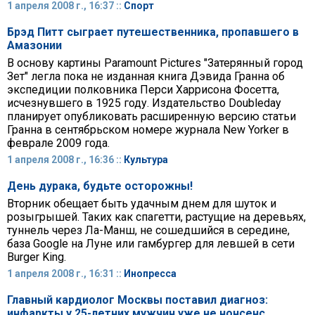
1 апреля 2008 г., 16:37 ::
Спорт
Брэд Питт сыграет путешественника, пропавшего в
Амазонии
В основу картины Paramount Pictures "Затерянный город
Зет" легла пока не изданная книга Дэвида Гранна об
экспедиции полковника Перси Харрисона Фосетта,
исчезнувшего в 1925 году. Издательство Doubleday
планирует опубликовать расширенную версию статьи
Гранна в сентябрьском номере журнала New Yorker в
феврале 2009 года.
1 апреля 2008 г., 16:36 ::
Культура
День дурака, будьте осторожны!
Вторник обещает быть удачным днем для шуток и
розыгрышей. Таких как спагетти, растущие на деревьях,
туннель через Ла-Манш, не сошедшийся в середине,
база Google на Луне или гамбургер для левшей в сети
Burger King.
1 апреля 2008 г., 16:31 ::
Инопресса
Главный кардиолог Москвы поставил диагноз:
инфаркты у 25-летних мужчин уже не нонсенс