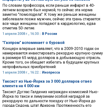
По словам профессора, если раньше инфаркт в 40-
летнем возрасте был нормой, то сейчас эта норма
заметно "помолодела". К тому же раньше женщины
заболевали позже мужчин, сейчас эта грань стирается:
все чаще женщины попадают в кардиологию, едва
отметив 50-летие.
1 апреля 2008 г., 16:30 ::
В России
"Газпром" вспоминает о буровой
Концерн впервые заявляет, что в 2009-2010 годах он
намеревается инвестировать рекордно крупную сумму
в размере 65 млрд долларов в добывающую отрасль.
Кроме того, он обещает избегать в будущем крупных
непрофильных приобретений.
1 апреля 2008 г., 16:22 ::
Инопресса
Таксист из Нью-Йорка за 3 000 долларов отвез
клиента на 4 000 км
Таксист Дуглас Галдениз награжден комиссией Нью-
Йорка по такси и лимузинам особой наградой за
рекордную по дальности поездку от Нью-Йорка до
города Седона, штат Аризона. Протяженность его