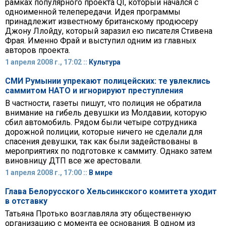
рамках популярного проекта QI, который начался с
одноименной телепередачи. Идея программы
принадлежит известному британскому продюсеру
Джону Ллойду, который заразил ею писателя Стивена
Фрая. Именно Фрай и выступил одним из главных
авторов проекта.
1 апреля 2008 г., 17:02 ::
Культура
СМИ Румынии упрекают полицейских: те увлеклись
саммитом НАТО и игнорируют преступления
В частности, газеты пишут, что полиция не обратила
внимание на гибель девушки из Молдавии, которую
сбил автомобиль. Рядом были четыре сотрудника
дорожной полиции, которые ничего не сделали для
спасения девушки, так как были задействованы в
мероприятиях по подготовке к саммиту. Однако затем
виновницу ДТП все же арестовали.
1 апреля 2008 г., 17:00 ::
В мире
Глава Белорусского Хельсинкского комитета уходит
в отставку
Татьяна Протько возглавляла эту общественную
организацию с момента ее основания. В одном из