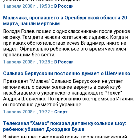
1 апреля 2008 г., 19:50 ::
В России
Мальчика, пропавшего в Оренбургской области 20
марта, нашли мертвым
Володя Голев пошел с одноклассниками после уроков
на реку. Там дети начали кататься на льдинах. Когда и
при каких обстоятельствах исчез Владимир, никто не
видел. Официально ребенок все это время числился
пропавшим без вести.
1 апреля 2008 г., 19:28 ::
В России
Сильвио Берлускони постоянно думает о Шевченко
Президент "Милана" Сильвио Берлускони не устает
напоминать о своем желание вернуть в свой клуб
незабываемого украинского нападающего "Челси"
Андрея Шевченко. По признанию экс-премьера Италии,
он постоянно думает об украинце.
1 апреля 2008 г., 19:22 ::
Спорт
Телеканал "Хамас" показал детям кукольное шоу:
ребенок убивает Джорджа Буша
В эфир вышел очередной ролик, пропагандирующий