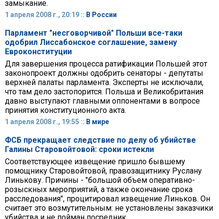
замыкание.
1 апреля 2008 г., 20:19 ::
В России
Парламент "несговорчивой" Польши все-таки
одобрил Лиссабонское соглашение, замену
Евроконституции
Для завершения процесса ратификации Польшей этот
законопроект должны одобрить сенаторы - депутаты
верхней палаты парламента. Эксперты не исключали,
что там дело застопорится. Польша и Великобритания
давно выступают главными оппонентами в вопросе
принятия конституционного акта.
1 апреля 2008 г., 19:55 ::
В мире
ФСБ прекращает следствие по делу об убийстве
Галины Старовойтовой: сроки истекли
Соответствующее извещение пришло бывшему
помощнику Старовойтовой, правозащитнику Руслану
Линькову. Причины - "большой объем оперативно-
розыскных мероприятий, а также окончание срока
расследования", процитировал извещение Линьков. Он
считает это возмутительным: не установлены заказчики
убийства и не пойман посредник.