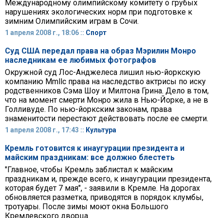
Международному олимпийскому комитету о грубых
нарушениях экологических норм при подготовке к
зимним Олимпийским играм в Сочи.
1 апреля 2008 г., 18:06 ::
Спорт
Суд США передал права на образ Мэрилин Монро
наследникам ее любимых фотографов
Окружной суд Лос-Анджелеса лишил нью-йоркскую
компанию Mmllc права на наследство актрисы по иску
родственников Сэма Шоу и Милтона Грина. Дело в том,
что на момент смерти Монро жила в Нью-Йорке, а не в
Голливуде. По нью-йоркским законам, права
знаменитости перестают действовать после ее смерти.
1 апреля 2008 г., 17:43 ::
Культура
Кремль готовится к инаугурации президента и
майским праздникам: все должно блестеть
"Главное, чтобы Кремль заблистал к майским
праздникам и, прежде всего, к инаугурации президента,
которая будет 7 мая", - заявили в Кремле. На дорогах
обновляется разметка, приводятся в порядок клумбы,
тротуары. После зимы моют окна Большого
Кремлевского дворца.