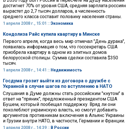
В 2030 году ВВП России в пересчете на душу населения
достигнет 70% от уровня США, средняя зарплата россиян
вырастет до 2,7 тысяч долларов, а численность
среднего класса составит половину населения страны.
1 апреля 2008 г., 15:01 ::
Экономика
Кондолиза Райс купила квартиру в Минске
Первого апреля, когда весь мир отмечал "День дурака",
появилась информация о том, что госсекретарь США
приобрела квартиру в одном из элитных домов
белорусской столицы. Сумма сделки составила $350
тысяч.
1 апреля 2008 г., 14:41 ::
Недвижимость
Госдума грозит выйти из договора о дружбе с
Украиной в случае шагов по вступлению в НАТО
Слушания в Думе должны стать российским "кнутом" в
ответ на "пряник", предложенный президентом США
Бушем, который пообещал поддержку. Вряд ли они
поколеблют украинскую власть, но смогут добавить
аргументов противникам включения в Альянс Украины
и Грузии внутри НАТО, в частности, Германии и Франции.
1 апреля 2008 г., 14:39 ::
В России