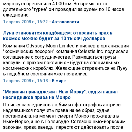
маршрута превысила 4 000 км. Во время этого
длительного "турне" он проводил за рулем по 10 часов
ежедневно.
1 апреля 2008 г., 16:22 ::
Автоновости
Луна становится кладбищем: отправить прах в
космос можно будет за 10 тысяч долларов
Компания Odyssey Moon Limited и пионер в организации
"космических похорон" компания Celestis Inc. подписали
соглашение о сотрудничестве. Размещаться грузы -
капсулы с прахом покойных - будут на специальных
космических кораблях. Желающие отправиться на Луну
в подобном состоянии уже появились.
1 апреля 2008 г., 16:18 ::
В мире
"Мэрилин принадлежит Нью-Йорку": судья лишил
наследников права на Монро
По иску наследников любимых фотографов актрисы,
надеявшихся получить права на ее образ, судья
постановила: на момент смерти Монро проживала в
Нью-Йорке, а не в Голливуде. Cогласно нью-йоркским
законам, права звезды перестают действовать после