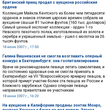
Британский принц продал с аукциона российские
ордена
Коллекция Майкла Кентского из более чем пятидесяти
орденов и знаков отличия царских времен собрала на
аукционе свыше 81 тысячи фунтов (160 тыс. долларов).
Самый ценный экспонат коллекции - орден 1-го
Невского пехотного полка, изготовленный из золота и
серебра и украшенный эмалью - ушел с молотка за 26
тысяч фунтов.
18 июня 2007 г., 17:00
Галина Вишневская не смогла возглавить оперный
конкурс в Екатеринбурге: она госпитализирована
Врачи не рекомендовали певице летать самолетами, и
по состоянию здоровья она не смогла приехать в
Екатеринбург на VII "Всероссийскую ярмарку певцов, в
которой примут участие более ста певцов из России и
ближнего зарубежья. Однако оперная певица
направила приветствие ее участникам.
18 июня 2007 г., 16:20
На аукционе в Калифорнии проданы зонтик Монро,
паспорт Хичкока и банка из-под пилюль Элвиса