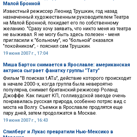
Малой Бронной
Известный режиссер Леонид Трушкин, год назад
назначенный художественным руководителем Театра
на Малой Бронной, покидает его по собственному
желанию. "Сразу хочу заявить, что никто меня из театра
не выживал. Я не могу быть здесь полезен - меня
пригласили к "больному", но "больной" оказался
"покойником", - пояснил сам Трушкин.
19 июня 2007 г., 17:04
Миша Бартон снимается в Ярославле: американская
актриса сыграет фанатку группы "Тату"
Фильм "В поисках t.AT.u", действие которого происходит
в начале 2000-х, когда группа была невероятно
популярна, снимает британский режиссер Роланд
Джоффе. Как пишет КП, голливудской звезде очень
понравилась русская природа, особенно потряс вид с
моста на Волгу. Съемки в Ярославле продлятся еще
пару дней, затем продолжатся в Москве.
19 июня 2007 г., 16:43
Спилберг и Лукас превратили Нью-Мексико в