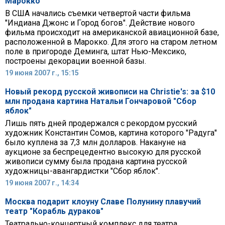
Марокко
В США начались съемки четвертой части фильма
"Индиана Джонс и Город богов". Действие нового
фильма происходит на американской авиационной базе,
расположенной в Марокко. Для этого на старом летном
поле в пригороде Деминга, штат Нью-Мексико,
построены декорации военной базы.
19 июня 2007 г., 15:15
Новый рекорд русской живописи на Christie's: за $10
млн продана картина Натальи Гончаровой "Сбор
яблок"
Лишь пять дней продержался с рекордом русский
художник Константин Сомов, картина которого "Радуга"
было куплена за 7,3 млн долларов. Накануне на
аукционе за беспрецедентно высокую для русской
живописи сумму была продана картина русской
художницы-авангардистки "Сбор яблок".
19 июня 2007 г., 14:34
Москва подарит клоуну Славе Полунину плавучий
театр "Корабль дураков"
Театрально-концертный комплекс для театра