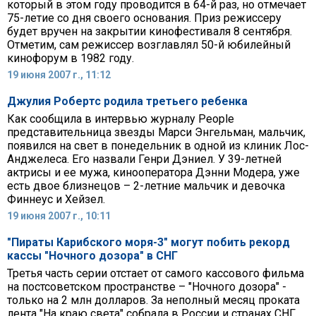
который в этом году проводится в 64-й раз, но отмечает
75-летие со дня своего основания. Приз режиссеру
будет вручен на закрытии кинофестиваля 8 сентября.
Отметим, сам режиссер возглавлял 50-й юбилейный
кинофорум в 1982 году.
19 июня 2007 г., 11:12
Джулия Робертс родила третьего ребенка
Как сообщила в интервью журналу People
представительница звезды Марси Энгельман, мальчик,
появился на свет в понедельник в одной из клиник Лос-
Анджелеса. Его назвали Генри Дэниел. У 39-летней
актрисы и ее мужа, кинооператора Дэнни Модера, уже
есть двое близнецов – 2-летние мальчик и девочка
Финнеус и Хейзел.
19 июня 2007 г., 10:11
"Пираты Карибского моря-3" могут побить рекорд
кассы "Ночного дозора" в СНГ
Третья часть серии отстает от самого кассового фильма
на постсоветском пространстве – "Ночного дозора" -
только на 2 млн долларов. За неполный месяц проката
лента "На краю света" собрала в России и странах СНГ