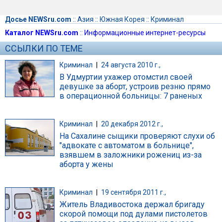
Досье NEWSru.com
::
Азия
::
Южная Корея
::
Криминал
Каталог NEWSru.com
::
Информационные интернет-ресурсы
ССЫЛКИ ПО ТЕМЕ
Криминал
|
24 августа 2010 г.,
В Удмуртии ухажер отомстил своей
девушке за аборт, устроив резню прямо
в операционной больницы: 7 раненых
Криминал
|
20 декабря 2012 г.,
На Сахалине сыщики проверяют слухи об
"адвокате с автоматом в больнице",
взявшем в заложники рожениц из-за
аборта у жены
Криминал
|
19 сентября 2011 г.,
Житель Владивостока держал бригаду
скорой помощи под дулами пистолетов