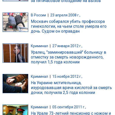
за пятичасовое опоздание на вызов
В России
|
23 апреля 2008 г.,
Москвич собирался убить профессора
гинекологии, на чьем столе умерла его
дочь. Судом он оправдан
Криминал
|
27 января 2012 г.,
Уралец, "заминировавший" больницу в
отместку за смерть новорожденного,
получил 1,5 года колонии
Криминал
|
15 ноября 2012 г.,
На Украине мстительница,
изуродовавшая врача кислотой за смерть
дочки, получила 2,5 года колонии
Криминал
|
05 сентября 2011 г.,
На Урале 73-летний пенсионер с ножом и