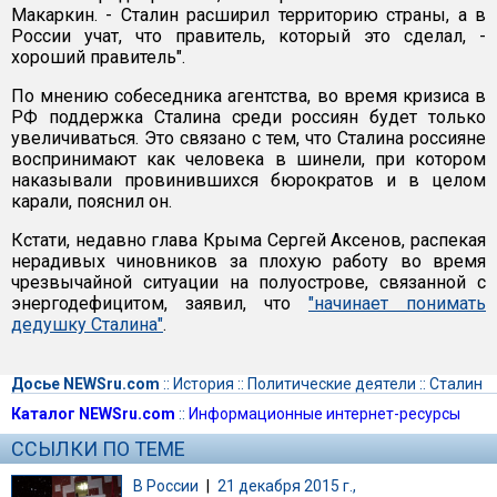
Макаркин. - Сталин расширил территорию страны, а в
России учат, что правитель, который это сделал, -
хороший правитель".
По мнению собеседника агентства, во время кризиса в
РФ поддержка Сталина среди россиян будет только
увеличиваться. Это связано с тем, что Сталина россияне
воспринимают как человека в шинели, при котором
наказывали провинившихся бюрократов и в целом
карали, пояснил он.
Кстати, недавно глава Крыма Сергей Аксенов, распекая
нерадивых чиновников за плохую работу во время
чрезвычайной ситуации на полуострове, связанной с
энергодефицитом, заявил, что
"начинает понимать
дедушку Сталина"
.
Досье NEWSru.com
::
История
::
Политические деятели
::
Сталин
Каталог NEWSru.com
::
Информационные интернет-ресурсы
ССЫЛКИ ПО ТЕМЕ
В России
|
21 декабря 2015 г.,