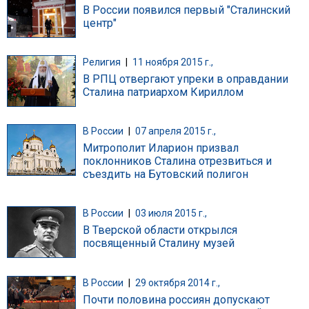
В России появился первый "Сталинский
центр"
Религия
|
11 ноября 2015 г.,
В РПЦ отвергают упреки в оправдании
Сталина патриархом Кириллом
В России
|
07 апреля 2015 г.,
Митрополит Иларион призвал
поклонников Сталина отрезвиться и
съездить на Бутовский полигон
В России
|
03 июля 2015 г.,
В Тверской области открылся
посвященный Сталину музей
В России
|
29 октября 2014 г.,
Почти половина россиян допускают