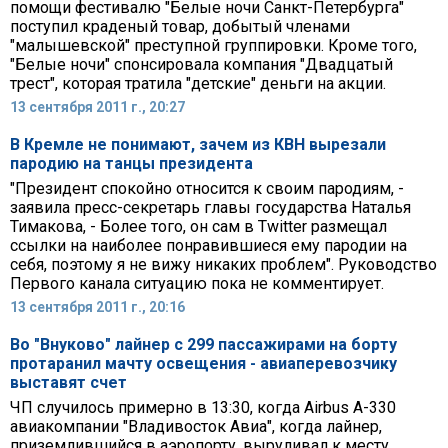
помощи фестивалю "Белые ночи Санкт-Петербурга"
поступил краденый товар, добытый членами
"малышевской" преступной группировки. Кроме того,
"Белые ночи" спонсировала компания "Двадцатый
трест", которая тратила "детские" деньги на акции.
13 сентября 2011 г., 20:27
В Кремле не понимают, зачем из КВН вырезали
пародию на танцы президента
"Президент спокойно относится к своим пародиям, -
заявила пресс-секретарь главы государства Наталья
Тимакова, - Более того, он сам в Twitter размещал
ссылки на наиболее понравившиеся ему пародии на
себя, поэтому я не вижу никаких проблем". Руководство
Первого канала ситуацию пока не комментирует.
13 сентября 2011 г., 20:16
Во "Внуково" лайнер с 299 пассажирами на борту
протаранил мачту освещения - авиаперевозчику
выставят счет
ЧП случилось примерно в 13:30, когда Airbus A-330
авиакомпании "Владивосток Авиа", когда лайнер,
приземлившийся в аэропорту, выруливал к месту