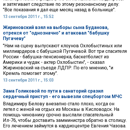
и затягивает следствие по этому резонансному делу:
"Все показания я дал еще месяц назад в больнице".
13 сентября 2011 г., 15:52
Жириновский взял на выборы сына Буданова,
отрекся от "однозначно" и атаковал "бабушку
Пугачеву"
"Нам на сцену выпускают клоунов Охлобыстиных или
миллиардеров с бабушкой Пугачевой. Вот три спасителя
России - бабушка-пенсионерка, баскетболист из
Америки и чудак - актер Охлобыстин", - сказал
Жириновский на съезде ЛДПР. По его мнению, "и
Кремль помогает этому".
13 сентября 2011 г., 15:03
Зама Голиковой по пути в санаторий сразил
сердечный приступ - его вывезли спецбортом МЧС
Владимиру Белову внезапно стало плохо, когда он
летел с женой на отдых из Москвы в Кисловодск. На
помощь чиновнику срочно выслали спасательный
Ил-76, чтобы доставить замминистра обратно в столицу.
Его лечением займутся в кардиоцентре Евгения Чазова.