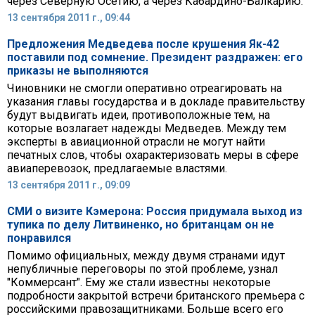
через Северную Осетию, а через Кабардино-Балкарию.
13 сентября 2011 г., 09:44
Предложения Медведева после крушения Як-42
поставили под сомнение. Президент раздражен: его
приказы не выполняются
Чиновники не смогли оперативно отреагировать на
указания главы государства и в докладе правительству
будут выдвигать идеи, противоположные тем, на
которые возлагает надежды Медведев. Между тем
эксперты в авиационной отрасли не могут найти
печатных слов, чтобы охарактеризовать меры в сфере
авиаперевозок, предлагаемые властями.
13 сентября 2011 г., 09:09
СМИ о визите Кэмерона: Россия придумала выход из
тупика по делу Литвиненко, но британцам он не
понравился
Помимо официальных, между двумя странами идут
непубличные переговоры по этой проблеме, узнал
"Коммерсант". Ему же стали известны некоторые
подробности закрытой встречи британского премьера с
российскими правозащитниками. Больше всего его