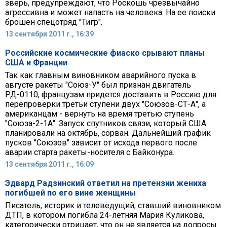
зверь, предупреждают, что Роскошь чрезвычайно
агрессивна и может напасть на человека. На ее поиски
брошен спецотряд "Тигр".
13 сентября 2011 г., 16:39
Российские космические фиаско срывают планы
США и Франции
Так как главным виновником аварийного пуска в
августе ракеты "Союз-У" был признан двигатель
РД-0110, французам придется доставить в Россию для
перепроверки третьи ступени двух "Союзов-СТ-А", а
американцам - вернуть на время третью ступень
"Союза-2-1А". Запуск спутников связи, который США
планировали на октябрь, сорван. Дальнейший график
пусков "Союзов" зависит от исхода первого после
аварии старта ракеты-носителя с Байконура.
13 сентября 2011 г., 16:09
Эдвард Радзинский ответил на претензии жениха
погибшей по его вине женщины
Писатель, историк и телеведущий, ставший виновником
ДТП, в котором погибла 24-летняя Мария Куликова,
категорически отрицает, что он не является на допросы