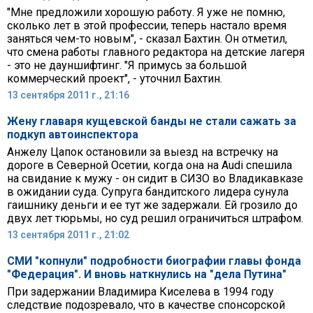
"Мне предложили хорошую работу. Я уже не помню,
сколько лет в этой профессии, теперь настало время
заняться чем-то новым", - сказал Бахтин. Он отметил,
что смена работы главного редактора на детские лагеря
- это не дауншифтинг. "Я примусь за большой
коммерческий проект", - уточнил Бахтин.
13 сентября 2011 г., 21:16
Жену главаря кущевской банды не стали сажать за
подкуп автоинспектора
Анжелу Цапок остановили за выезд на встречку на
дороге в Северной Осетии, когда она на Audi спешила
на свидание к мужу - он сидит в СИЗО во Владикавказе
в ожидании суда. Супруга бандитского лидера сунула
гаишнику деньги и ее тут же задержали. Ей грозило до
двух лет тюрьмы, но суд решил ограничиться штрафом.
13 сентября 2011 г., 21:02
СМИ "копнули" подробности биографии главы фонда
"Федерация". И вновь наткнулись на "дела Путина"
При задержании Владимира Киселева в 1994 году
следствие подозревало, что в качестве спонсорской