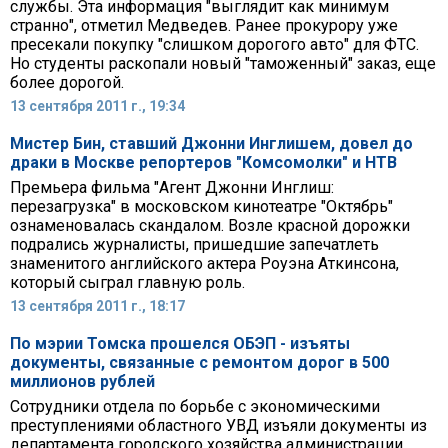
службы. Эта информация "выглядит как минимум
странно", отметил Медведев. Ранее прокурору уже
пресекали покупку "слишком дорогого авто" для ФТС.
Но студенты раскопали новый "таможенный" заказ, еще
более дорогой.
13 сентября 2011 г., 19:34
Мистер Бин, ставший Джонни Инглишем, довел до
драки в Москве репортеров "Комсомолки" и НТВ
Премьера фильма "Агент Джонни Инглиш:
перезагрузка" в московском кинотеатре "Октябрь"
ознаменовалась скандалом. Возле красной дорожки
подрались журналисты, пришедшие запечатлеть
знаменитого английского актера Роуэна Аткинсона,
который сыграл главную роль.
13 сентября 2011 г., 18:17
По мэрии Томска прошелся ОБЭП - изъяты
документы, связанные с ремонтом дорог в 500
миллионов рублей
Сотрудники отдела по борьбе с экономическими
преступлениями областного УВД изъяли документы из
департамента городского хозяйства администрации