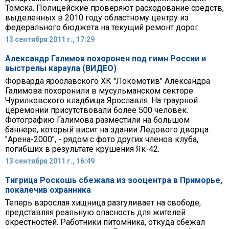
Томска. Полицейские проверяют расходование средств,
выделенных в 2010 году областному центру из
федерального бюджета на текущий ремонт дорог.
13 сентября 2011 г., 17:29
Александр Галимов похоронен под гимн России и
выстрелы караула (ВИДЕО)
Форварда ярославского ХК "Локомотив" Александра
Галимова похоронили в мусульманском секторе
Чурилковского кладбища Ярославля. На траурной
церемонии присутствовали более 500 человек.
Фотографию Галимова разместили на большом
баннере, который висит на здании Ледового дворца
"Арена-2000", - рядом с фото других членов клуба,
погибших в результате крушения Як-42.
13 сентября 2011 г., 16:49
Тигрица Роскошь сбежала из зооцентра в Приморье,
покалечив охранника
Теперь взрослая хищница разгуливает на свободе,
представляя реальную опасность для жителей
окрестностей. Работники питомника, откуда сбежал