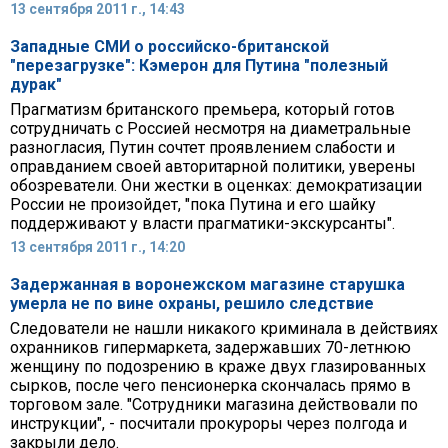
13 сентября 2011 г., 14:43
Западные СМИ о российско-британской
"перезагрузке": Кэмерон для Путина "полезный
дурак"
Прагматизм британского премьера, который готов
сотрудничать с Россией несмотря на диаметральные
разногласия, Путин сочтет проявлением слабости и
оправданием своей авторитарной политики, уверены
обозреватели. Они жестки в оценках: демократизации
России не произойдет, "пока Путина и его шайку
поддерживают у власти прагматики-экскурсанты".
13 сентября 2011 г., 14:20
Задержанная в воронежском магазине старушка
умерла не по вине охраны, решило следствие
Следователи не нашли никакого криминала в действиях
охранников гипермаркета, задержавших 70-летнюю
женщину по подозрению в краже двух глазированных
сырков, после чего пенсионерка скончалась прямо в
торговом зале. "Сотрудники магазина действовали по
инструкции", - посчитали прокуроры через полгода и
закрыли дело.