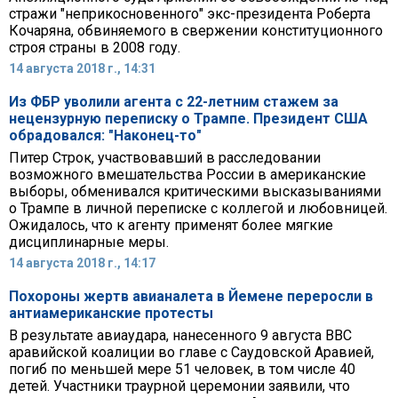
стражи "неприкосновенного" экс-президента Роберта
Кочаряна, обвиняемого в свержении конституционного
строя страны в 2008 году.
14 августа 2018 г., 14:31
Из ФБР уволили агента с 22-летним стажем за
нецензурную переписку о Трампе. Президент США
обрадовался: "Наконец-то"
Питер Строк, участвовавший в расследовании
возможного вмешательства России в американские
выборы, обменивался критическими высказываниями
о Трампе в личной переписке с коллегой и любовницей.
Ожидалось, что к агенту применят более мягкие
дисциплинарные меры.
14 августа 2018 г., 14:17
Похороны жертв авианалета в Йемене переросли в
антиамериканские протесты
В результате авиаудара, нанесенного 9 августа ВВС
аравийской коалиции во главе с Саудовской Аравией,
погиб по меньшей мере 51 человек, в том числе 40
детей. Участники траурной церемонии заявили, что