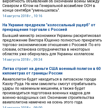
вероятность объявления об окончании войны между
Севером и Югом на Генеральной ассамблее ООН в
конце сентября "уменьшилась".
14 августа 2018 г., 10:16
На Украине предрекли "колоссальный ущерб" от
прекращения торговли с Россией
Бывший министр экономики Украины раскритиковал
предложение Виктора Ющенко полностью прекратить
торгово-экономические отношения с Россией. По его
словам, остановка сотрудничества в некоторых
областях уже обернулась для Украины коллапсом.
14 августа 2018 г., 09:34
Литва строит на деньги США военный полигон в 60
километрах от границы России
Авиаполигон будет находиться в литовском городе
Казлу-Руда. На нем самолеты смогут отрабатывать
удары по наземным мишеням, а также будет
производиться подготовка военных кадров для
военно-воздушных сил. Окончание строительства
авиаполигона намечено на осень этого года.
14 августа 2018 г., 09:00