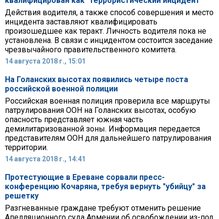
квалифицирован как "террористический инцидент"
Действия водителя, а также способ совершения и место
инцидента заставляют квалифицировать
произошедшее как теракт. Личность водителя пока не
установлена. В связи с инцидентом состоится заседание
чрезвычайного правительственного комитета.
14 августа 2018 г., 15:01
На Голанских высотах появились четыре поста
российской военной полиции
Российская военная полиция проверила все маршруты
патрулирования ООН на Голанских высотах, особую
опасность представляет южная часть
демилитаризованной зоны. Информация передается
представителям ООН для дальнейшего патрулирования
территории.
14 августа 2018 г., 14:41
Протестующие в Ереване сорвали пресс-
конференцию Кочаряна, требуя вернуть "убийцу" за
решетку
Разгневанные граждане требуют отменить решение
Апелляционного суда Армении об освобождении из-под