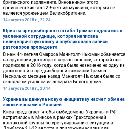
британского парламента. Виновником этого
происшествия стал 29-летний мужчина, который не
является уроженцем Великобритании.
14 августа 2018 г., 22:24
Юристы предвыборного штаба Трампа подали иск к
уволенной сотруднице, которая написала
нелицеприятную книгу и опубликовала записи
разговоров президента
В нем 44-летняя Омароса Маниголт-Ньюман обвиняется
в нарушении договора о неразглашении, который она
подписала в 2016 году, когда была назначена на одну из
должностей в предвыборной кампании Трампа.
Несколько месяцев назад Маниголт-Ньюман была со
скандалом уволена из аппарата Белого дома.
14 августа 2018 г., 20:14
Украина выдвинула новую инициативу насчет обмена
заключенными с Россией
Киев предлагает, чтобы омбудсмены Украины и РФ
встретились в Минске в рамках Трехсторонней
контактной группы по урегулированию ситуации в
Донбассе 21-22 августа и приложили усилия для