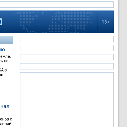
18+
лю
Земле,
ть на
SA в
вь
инал
онов с
ильной