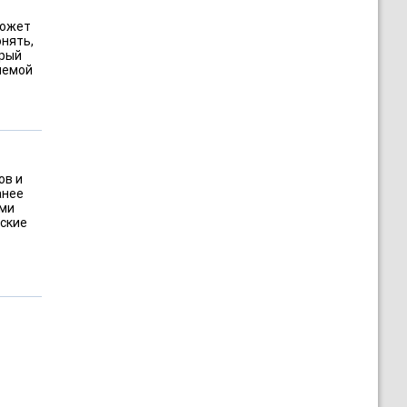
может
онять,
орый
ляемой
ов и
анее
ыми
йские