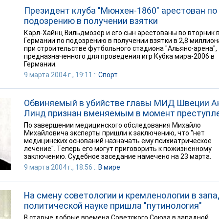
Президент клуба "Мюнхен-1860" арестован по
подозрению в получении взятки
Карл-Хайнц Вильдмозер и его сын арестованы во вторник 
Германии по подозрению в получении взятки в 2,8 миллион
при строительстве футбольного стадиона "Альянс-арена",
предназначенного для проведения игр Кубка мира-2006 в
Германии.
9 марта 2004 г., 19:11 ::
Спорт
Обвиняемый в убийстве главы МИД Швеции 
Линд признан вменяемым в момент преступл
По завершении медицинского обследования Михайло
Михайловича эксперты пришли к заключению, что "нет
медицинских оснований назначать ему психиатрическое
лечение". Теперь его могут приговорить к пожизненному
заключению. Судебное заседание намечено на 23 марта.
9 марта 2004 г., 18:56 ::
В мире
На смену советологии и кремленологии в зап
политической науке пришла "путинология"
В старые добрые времена Советского Союза в западной