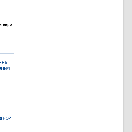
в
а евро
Анны
ения
адной