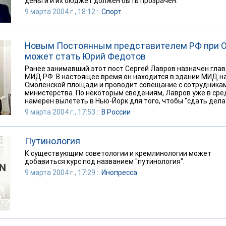
деньги и их бюджет должен быть прозрачен.
9 марта 2004 г., 18:12 ::
Спорт
Новым Постоянным представителем РФ при 
может стать Юрий Федотов
Ранее занимавший этот пост Сергей Лавров назначен гла
МИД РФ. В настоящее время он находится в здании МИД н
Смоленской площади и проводит совещание с сотрудника
министерства. По некоторым сведениям, Лавров уже в сре
намерен вылететь в Нью-Йорк для того, чтобы "сдать дела"
9 марта 2004 г., 17:53 ::
В России
Путинология
К существующим советологии и кремлинологии может
добавиться курс под названием "путинология".
9 марта 2004 г., 17:29 ::
Инопресса