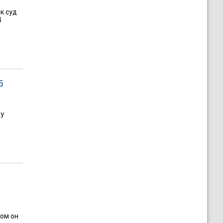
к суд
4
5
ту
ом он