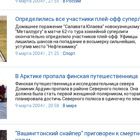
9 марта 2004 г., 21:55 ::
В России
Определились все участники плей-офф супер
Домашнее поражение "Салавата Юлаева" новокузнецкому
"Металлургу" в матче 62-го тура хоккейной суперлиги
окончательно определило участников плей-офф. Уфимцы
лишились шансов на попадание в восьмерку сильнейших,
уступив место "Нефтехимику".
9 марта 2004 г., 21:25 ::
Спорт
В Арктике пропала финская путешественница
Финская путешественница и исследовательница севера
Доминик Ардуин пропала в районе Северного полюса. Она
должна была стать первой женщиной-полярником, котора
планировала достичь Северного полюса в одиночку по зем
9 марта 2004 г., 20:58 ::
В мире
"Вашингтонский снайпер" приговорен к смертн
казни