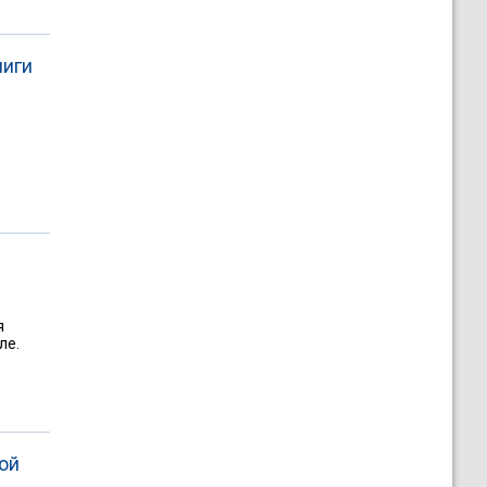
лиги
я
ле.
ой