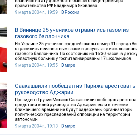
назначил на эту должность бывшего вице-премьера
правительства РФ Владимира Яковлева.
9 марта 2004 г., 19:59 ::
В России
В Виннице 25 учеников отравились газом из
газового баллончика
На Украине 25 учеников средней школы номер 31 города В
отравились неизвестным газом в результате использован
газового баллончика. По состоянию на 16:30 часов, в детск
областную больницу госпитализированы 17 школьников.
9 марта 2004 г., 19:55 ::
В мире
Саакашвили пообещал из Парижа арестовать
руководство Аджарии
Президент Грузии Михаил Саакашвили пообещал арестова
представителей руководства Аджарии, если в течение
ближайшего времени не будут задержаны организаторы
политических преследований оппозиции на территории
автономии.
9 марта 2004 г., 19:13 ::
В мире