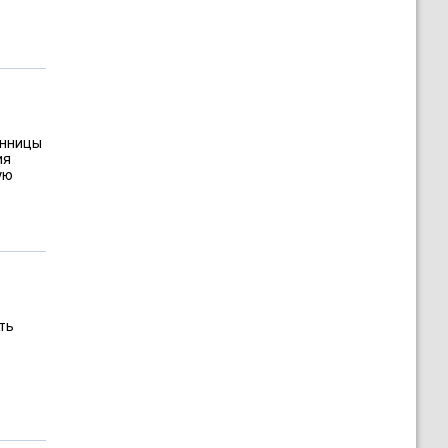
инницы
ия
ую
ть