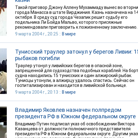
Такой приговор Джону Аллену Мухаммаду вынес во вторни
города Манасса в штате Вирджиния. Казнь назначена на 1
октября. В среду суд города Чезапик решит судьбу его
подельника Ли Бойда Мальво, которого присяжные
рекомендовали приговорить к пожизненному заключению.
9 марта 2004 г., 20:25 ::
В мире
Тунисский траулер затонул у берегов Ливии: 1
рыбаков погибли
Траулер утонул у ливийских берегов в опасной зоне,
запрещенной для судоходства подобных кораблей. На бор
судна находились 15 тунисских и один алжирский рыбак.
Тунисцы утонули, а алжирцу удалось спастись. Сейчас он
госпитализирован и находится в ливийской больнице.
9 марта 2004 г., 20:13 ::
В мире
Владимир Яковлев назначен полпредом
президента РФ в Южном федеральном округе
Владимир Путин подписал указ об освобождении Виктора
Казанцева от должности полномочного представителя
президента РФ в Южном федеральном округе. Другим указ