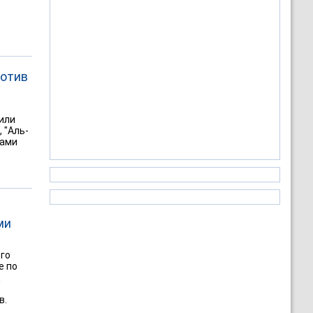
ротив
или
, "Аль-
тами
ми
ого
е по
Д
в.