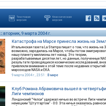
Текстовая
Классическая
версия
версия
::
вторник, 9 марта 2004 г.
Катастрофа на Марсе принесла жизнь на Зем
Итальянская газета La Stampa пишет о том, что жизнь на 
возможно, зародилась на Марсе, чтобы потом эмигрирова
нашу планету миллионы лет назад. Это теории,
разрабатываемые десятки лет, но данные, полученные NA
результате проводящихся космических исследований, вно
привлекли внимание к этой теме после недавних открытий
марсоходов NASA и ЕКА.
9 марта 2004 г., 23:51 ::
В мире
Клуб Романа Абрамовича вышел в четвертьф
Лиги чемпионов
Лондонский "Челси" удержал ничью во встрече Лиги чемпи
немецким "Штутгартом" - 0:0. Эта ничья оказалась равнос