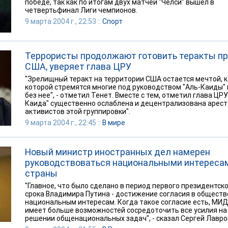
победе, так как по итогам двух матчей "Челси" вышел в
четвертьфинал Лиги чемпионов.
9 марта 2004 г., 22:53 ::
Спорт
Террористы продолжают готовить теракты п
США, уверяет глава ЦРУ
"Зрелищный теракт на территории США остается мечтой, к
которой стремятся многие под руководством "Аль-Каиды" 
без нее", - отметил Тенет. Вместе с тем, отметил глава ЦРУ
Каида" существенно ослаблена и децентрализована арес
активистов этой группировки".
9 марта 2004 г., 22:45 ::
В мире
Новый министр иностранных дел намерен
руководствоваться национальными интереса
страны
"Главное, что было сделано в период первого президентск
срока Владимира Путина - достижение согласия в обществ
национальным интересам. Когда такое согласие есть, МИ
имеет больше возможностей сосредоточить все усилия на
решении общенациональных задач", - сказал Сергей Лавро