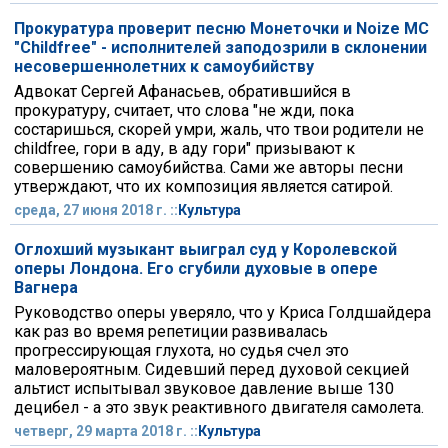
Прокуратура проверит песню Монеточки и Noize MC
"Childfree" - исполнителей заподозрили в склонении
несовершеннолетних к самоубийству
Адвокат Сергей Афанасьев, обратившийся в
прокуратуру, считает, что слова "не жди, пока
состаришься, скорей умри, жаль, что твои родители не
childfree, гори в аду, в аду гори" призывают к
совершению самоубийства. Сами же авторы песни
утверждают, что их композиция является сатирой.
среда, 27 июня 2018 г. ::
Культура
Оглохший музыкант выиграл суд у Королевской
оперы Лондона. Его сгубили духовые в опере
Вагнера
Руководство оперы уверяло, что у Криса Голдшайдера
как раз во время репетиции развивалась
прогрессирующая глухота, но судья счел это
маловероятным. Сидевший перед духовой секцией
альтист испытывал звуковое давление выше 130
децибел - а это звук реактивного двигателя самолета.
четверг, 29 марта 2018 г. ::
Культура