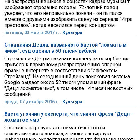
На распространившихся в соцсетях кадрах музыкант
изображает отрезание головы. 72-летний певец
уверяет, что его неправильно поняли - он пытался
вместе с друзьями изобразить сцену из сериала "Игра
престолов", когда веселился перед концертом.
пятница, 03 марта 2017 г. ::
Культура
Страдания Децла, названного Бастой "лохматым
чмом", суд оценил в 50 тысяч рублей
Стремление Децла наказать коллегу за оскорбление
привело к взрывному распространению спорной
фразы в интернете в соответствии с "эффектом
Стрейзанд". На сегодняшний день поисковая система
Google выдает около 52 тысяч упоминаний фразы
"Децл лохматое чмо", в том числе 14 тысяч новостных
сообщений.
среда, 07 декабря 2016 г. ::
Культура
Баста уточнил у эксперта, что значит фраза "Децл -
лохматое чмо"
Ссылаясь на результаты семантического и
стилистического анализа, а также словарную
информацию, эксперт заключает, что фраза "не может