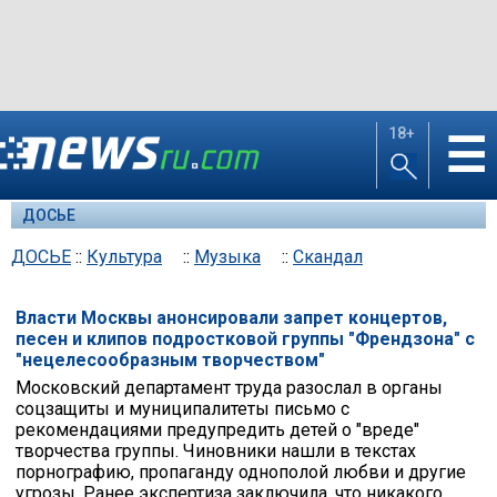
18+
☰
ДОСЬЕ
ДОСЬЕ
::
Культура
::
Музыка
::
Скандал
Власти Москвы анонсировали запрет концертов,
песен и клипов подростковой группы "Френдзона" с
"нецелесообразным творчеством"
Московский департамент труда разослал в органы
соцзащиты и муниципалитеты письмо с
рекомендациями предупредить детей о "вреде"
творчества группы. Чиновники нашли в текстах
порнографию, пропаганду однополой любви и другие
угрозы. Ранее экспертиза заключила, что никакого