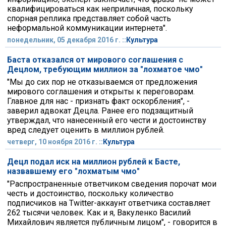
квалифицироваться как неприличная, поскольку
спорная реплика представляет собой часть
неформальной коммуникации интернета".
понедельник, 05 декабря 2016 г. ::
Культура
Баста отказался от мирового соглашения с
Децлом, требующим миллион за "лохматое чмо"
"Мы до сих пор не отказываемся от предложения
мирового соглашения и открыты к переговорам.
Главное для нас - признать факт оскорбления", -
заверил адвокат Децла. Ранее его подзащитный
утверждал, что нанесенный его чести и достоинству
вред следует оценить в миллион рублей.
четверг, 10 ноября 2016 г. ::
Культура
Децл подал иск на миллион рублей к Басте,
назвавшему его "лохматым чмо"
"Распространенные ответчиком сведения порочат мои
честь и достоинство, поскольку количество
подписчиков на Twitter-аккаунт ответчика составляет
262 тысячи человек. Как и я, Вакуленко Василий
Михайлович является публичным лицом", - говорится в