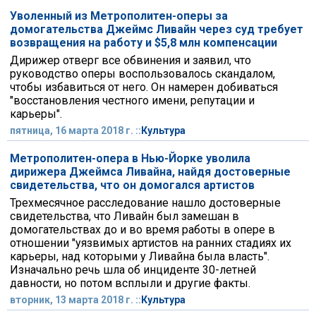
Уволенный из Метрополитен-оперы за
домогательства Джеймс Ливайн через суд требует
возвращения на работу и $5,8 млн компенсации
Дирижер отверг все обвинения и заявил, что
руководство оперы воспользовалось скандалом,
чтобы избавиться от него. Он намерен добиваться
"восстановления честного имени, репутации и
карьеры".
пятница, 16 марта 2018 г. ::
Культура
Метрополитен-опера в Нью-Йорке уволила
дирижера Джеймса Ливайна, найдя достоверные
свидетельства, что он домогался артистов
Трехмесячное расследование нашло достоверные
свидетельства, что Ливайн был замешан в
домогательствах до и во время работы в опере в
отношении "уязвимых артистов на ранних стадиях их
карьеры, над которыми у Ливайна была власть".
Изначально речь шла об инциденте 30-летней
давности, но потом всплыли и другие факты.
вторник, 13 марта 2018 г. ::
Культура