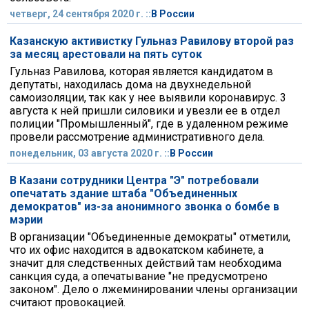
четверг, 24 сентября 2020 г. ::
В России
Казанскую активистку Гульназ Равилову второй раз
за месяц арестовали на пять суток
Гульназ Равилова, которая является кандидатом в
депутаты, находилась дома на двухнедельной
самоизоляции, так как у нее выявили коронавирус. 3
августа к ней пришли силовики и увезли ее в отдел
полиции "Промышленный", где в удаленном режиме
провели рассмотрение административного дела.
понедельник, 03 августа 2020 г. ::
В России
В Казани сотрудники Центра "Э" потребовали
опечатать здание штаба "Объединенных
демократов" из-за анонимного звонка о бомбе в
мэрии
В организации "Объединенные демократы" отметили,
что их офис находится в адвокатском кабинете, а
значит для следственных действий там необходима
санкция суда, а опечатывание "не предусмотрено
законом". Дело о лжеминировании члены организации
считают провокацией.