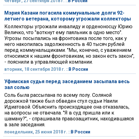
четверг, 27 сентября 2018 г. ::
В России
Мэрия Казани погасила коммунальные долги 92-
летнего ветерана, которому угрожали коллекторы
Коллекторы угрожали инвалиду и орденоносцу Юрию
Величко, что "воткнут ему паяльник в одно место".
Угрозы посыпались на фронтовика после того, как у
него накопилась задолженность в 40 тысяч рублей
перед коммунальщиками. "Мы, конечно, с уважением
относимся к нашим фронтовикам, но закон есть закон",
- пояснили в управляющей компании.
вторник, 18 сентября 2018 г. ::
В России
Уфимская судья перед заседанием засыпала весь
зал солью
Соль была рассыпана по всему полу. Соляной
дорожкой также был обведен стул судьи Наили
Идиатовой. Объяснить происходящее она отказалась,
на вопросы не отвечала. "Я в суд пришла или к
шаману?", - спрашивала правозащитник, находившаяся
в зале заседания.
понедельник, 25 июня 2018 г. ::
В России