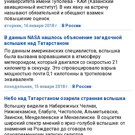
университета имени Туполева - КАИ (Казанский
авиационный институт). В них явку на встречу
называют обязательной и обещают взамен
повышение оценок.
вторник, 16 января 2018 г. ::
В России
В данных NASA нашлось объяснение загадочной
вспышке над Татарстаном
По данным американских специалистов, вспышка
была вызвана ворвавшимся в атмосферу
метеороидом, который двигался со скоростью 21
километр в секунду. Это спровоцировало взрыв
мощностью почти 0,1 килотонны в тротиловом
эквиваленте.
понедельник, 15 января 2018 г. ::
В России
Небо над Татарстаном озарила странная вспышка
Вспышку видели в Набережных Челнах,
Нижнекамске, Елабуге, Чистополе, Альметьевске,
Заинске, Менделеевске и Мензелинске. В соцсетях
широкий спектр мнений о ярко-голубой вспышке: от
знамения на Рождество до сговора по
одновременному запуску салютов.