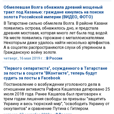
Обмелевшая Волга обнажила древний мощеный
тракт под Казанью: граждане кинулись на поиски
золота Российской империи (ВИДЕО, ФОТО)
В Татарстане сильно обмелела Волга. В районе Казани
появились острова, обнажилось дно, и предстала
древняя мостовая, которая много лет была под водой.
На месте появились горожане с металлоискателями.
Некоторым даже удалось найти несколько артефактов.
А в соцсетях распространяются слухи об утерянном в
Гражданскую войну золоте.
четверг, 16 мая 2019 г. ::
В России
"Первого сепаратиста", осужденного в Татарстане
за посты в соцсети "ВКонтакте", теперь будут
судить за посты в Facebook
Постановление о возбуждении уголовного дела в
отношении активиста Рафиса Кашапова датировано 25
июля 2018 года. Ранее Кашапов был приговорен к
трем годам лишения свободы за призывы "защитить
Украину и весь тюркский мир", "освободить Украину от
оккупантов" и сравнение Путина с Гитлером.