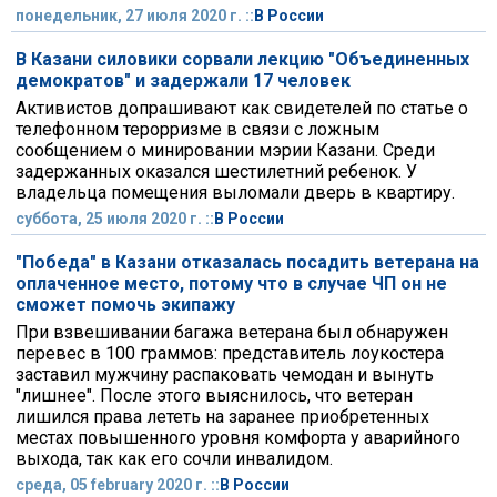
понедельник, 27 июля 2020 г. ::
В России
В Казани силовики сорвали лекцию "Объединенных
демократов" и задержали 17 человек
Активистов допрашивают как свидетелей по статье о
телефонном терорризме в связи с ложным
сообщением о минировании мэрии Казани. Среди
задержанных оказался шестилетний ребенок. У
владельца помещения выломали дверь в квартиру.
суббота, 25 июля 2020 г. ::
В России
"Победа" в Казани отказалась посадить ветерана на
оплаченное место, потому что в случае ЧП он не
сможет помочь экипажу
При взвешивании багажа ветерана был обнаружен
перевес в 100 граммов: представитель лоукостера
заставил мужчину распаковать чемодан и вынуть
"лишнее". После этого выяснилось, что ветеран
лишился права лететь на заранее приобретенных
местах повышенного уровня комфорта у аварийного
выхода, так как его сочли инвалидом.
среда, 05 february 2020 г. ::
В России