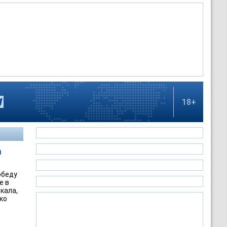
18+
а
обеду
е в
кала,
ко