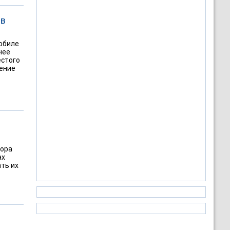
 в
обиле
нее
естого
ение
бора
ах
ть их