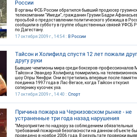
России
В органы ФСБ России обратился бывший продюсер грузинс
телекомпании "Имеди", гражданин Грузии Бадри Афанасьев
просьбой о предоставлении политического убежища в Росс
сообщили в субботу в группе общественных связей УФСБ 
по Дагестану.
17 октября 2009 г., 14:54 ::
В России
Тайсон и Холифилд спустя 12 лет пожали дру
другу руки
Бывшие чемпионы мира среди боксеров-профессионалов 
Тайсон и Эвандер Холифилд помирились на телевизионном
шоу Опры Уинфри. Они встретились впервые после памятн
поединка 1997 года в Лас-Вегасе, когда Тайсон откусил
сопернику кусочек уха.
17 октября 2009 г., 14:40 ::
Спорт
Причина пожара на Черкизовском рынке - не
устраненные три года назад нарушения
"Мероприятие по надзору за соблюдением обязательных
требований пожарной безопасности на данном объекте б
проведено в ноябре 2006 года. В результате проверки выя