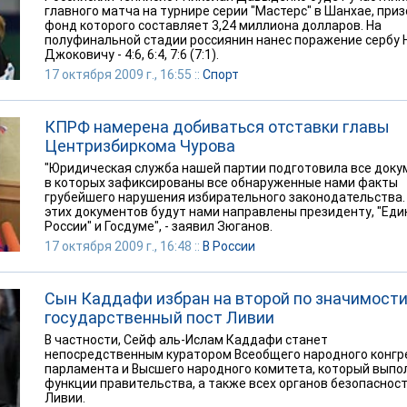
главного матча на турнире серии "Мастерс" в Шанхае, при
фонд которого составляет 3,24 миллиона долларов. На
полуфинальной стадии россиянин нанес поражение сербу 
Джоковичу - 4:6, 6:4, 7:6 (7:1).
17 октября 2009 г., 16:55 ::
Спорт
КПРФ намерена добиваться отставки главы
Центризбиркома Чурова
"Юридическая служба нашей партии подготовила все доку
в которых зафиксированы все обнаруженные нами факты
грубейшего нарушения избирательного законодательства.
этих документов будут нами направлены президенту, "Еди
России" и Госдуме", - заявил Зюганов.
17 октября 2009 г., 16:48 ::
В России
Сын Каддафи избран на второй по значимост
государственный пост Ливии
В частности, Сейф аль-Ислам Каддафи станет
непосредственным куратором Всеобщего народного конгре
парламента и Высшего народного комитета, который выпо
функции правительства, а также всех органов безопаснос
Ливии.