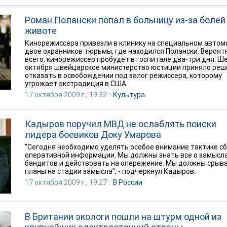
Роман Полански попал в больницу из-за болей
животе
Кинорежиссера привезли в клинику на специальном автом
двое охранников тюрьмы, где находился Полански. Вероят
всего, кинорежиссер пробудет в госпитале два-три дня. Ш
октября швейцарское министерство юстиции приняло реш
отказать в освобождении под залог режиссера, которому
угрожает экстрадиция в США.
17 октября 2009 г., 19:32 ::
Культура
Кадыров поручил МВД не ослаблять поиски
лидера боевиков Доку Умарова
"Сегодня необходимо уделять особое внимание тактике с
оперативной информации. Мы должны знать все о замысл
бандитов и действовать на опережение. Мы должны срыва
планы на стадии замысла", - подчеркнул Кадыров.
17 октября 2009 г., 19:27 ::
В России
В Британии экологи пошли на штурм одной из