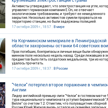
крупнейших электростанций страны
Активисты утверждают, что электростанция на угле, кото
управляет германская компания E.On, не отвечает
экологическим требованиям, и требуют ее немедленного
закрытия. Несколько активистов сумели прорваться на
территорию станции, но были задержаны полицией.
17 октября 2009 г., 18:57 ::
В мире
На Корчминском мемориале в Ленинградской
области захоронены останки 64 советских во
Прах погибших, боеприпасы и личные вещи были обнаруже
минном поле несколько недель назад. Среди лежавших в 
предметов было пять солдатских медальонов, три из кото
удалось прочитать.
17 октября 2009 г., 18:37 ::
В России
"Челси" потерпел второе поражение в чемпио
Англии
Лидер английской премьер-лиги "Челси" в гостевом матче 
тура национального чемпионата уступил бирмингемской "
Вилле" со счетом 1:2. Отметим, что полузащитник сборной
России Юрий Жирков вновь остался на скамейке запасных.