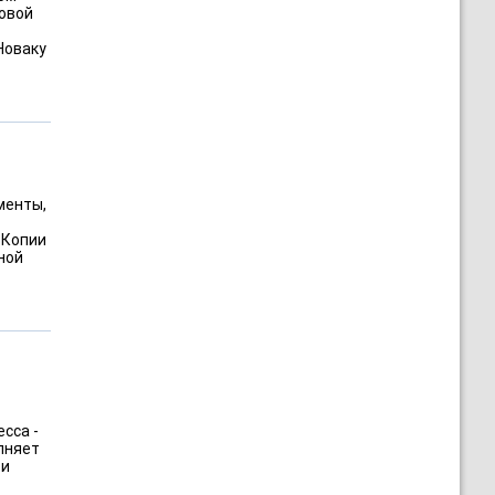
зовой
Новаку
менты,
 Копии
ной
и
сса -
лняет
ти