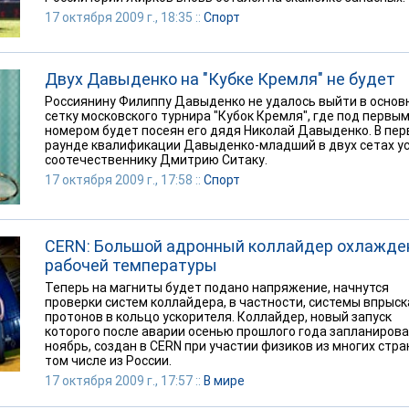
17 октября 2009 г., 18:35 ::
Спорт
Двух Давыденко на "Кубке Кремля" не будет
Россиянину Филиппу Давыденко не удалось выйти в основ
сетку московского турнира "Кубок Кремля", где под первы
номером будет посеян его дядя Николай Давыденко. В пе
раунде квалификации Давыденко-младший в двух сетах у
соотечественнику Дмитрию Ситаку.
17 октября 2009 г., 17:58 ::
Спорт
CERN: Большой адронный коллайдер охлажде
рабочей температуры
Теперь на магниты будет подано напряжение, начнутся
проверки систем коллайдера, в частности, системы впрыск
протонов в кольцо ускорителя. Коллайдер, новый запуск
которого после аварии осенью прошлого года запланирова
ноябрь, создан в CERN при участии физиков из многих стран
том числе из России.
17 октября 2009 г., 17:57 ::
В мире