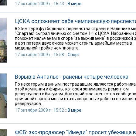
17 октября 2009 г., 16:43 ::
В мире
ЦСКА осложняет себе чемпионскую перспект
В 25-м туре футбольного первенства страны в Нальчике м
"Спартак" сыграл вничью со счетом 1:1 с ЦСКА. Набранный 
поможет нальчанам в споре "за выживание" в российской э
а вот потеря двух очков может стоить армейцам места в
медальной тройке чемпионата.
17 октября 2009 г., 15:58 ::
Спорт
Взрыв в Анталье - ранены четыре человека
По некоторым данным, пострадавшие являются работник
этой компании и фирмы, которая занималась ремонтом
резервуаров с битумом. Анатолийское агентство сообщило
причиной взрыва могли стать сварочные работы по изоля
резервуаров.
17 октября 2009 г., 15:52 ::
В мире
ФСБ: экс-продюсер "Имеди" просит убежища в