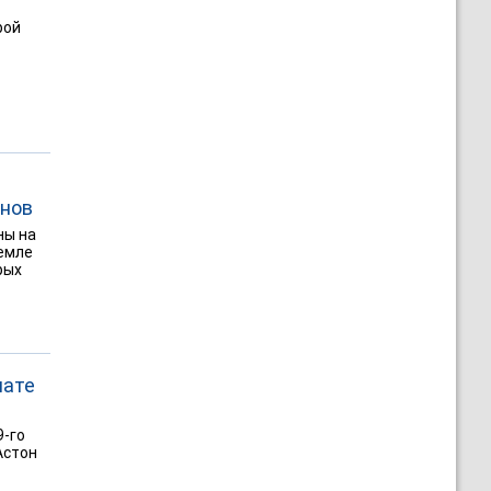
рой
инов
ны на
земле
рых
нате
9-го
Астон