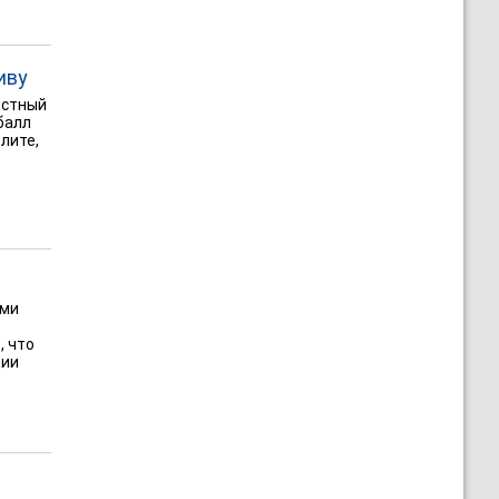
иву
естный
балл
лите,
ами
, что
ции