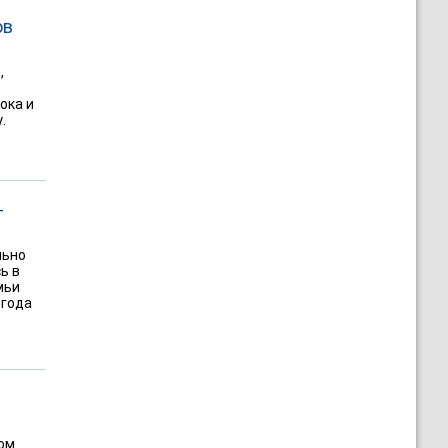
ов
,
ока и
.
-
льно
ь в
мьи
 года
ом