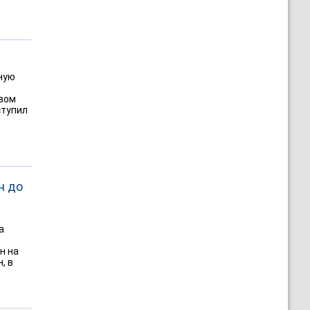
ную
м
рвом
ступил
н до
а
н на
, в