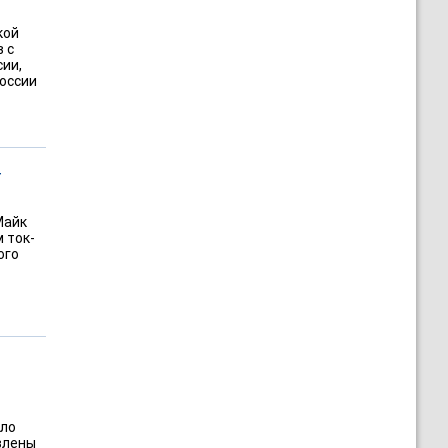
кой
 с
ии,
России
г
Майк
 ток-
ого
ыло
влены