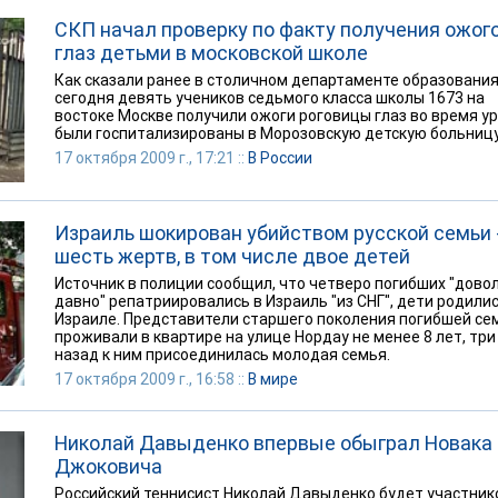
СКП начал проверку по факту получения ожог
глаз детьми в московской школе
Как сказали ранее в столичном департаменте образования
сегодня девять учеников седьмого класса школы 1673 на
востоке Москве получили ожоги роговицы глаз во время ур
были госпитализированы в Морозовскую детскую больницу
17 октября 2009 г., 17:21 ::
В России
Израиль шокирован убийством русской семьи 
шесть жертв, в том числе двое детей
Источник в полиции сообщил, что четверо погибших "дово
давно" репатриировались в Израиль "из СНГ", дети родилис
Израиле. Представители старшего поколения погибшей се
проживали в квартире на улице Нордау не менее 8 лет, три
назад к ним присоединилась молодая семья.
17 октября 2009 г., 16:58 ::
В мире
Николай Давыденко впервые обыграл Новака
Джоковича
Российский теннисист Николай Давыденко будет участник