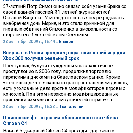
57-летний Петр Симоненко связал себя узами брака со
своей давней пассией, 31-летней журналисткой
Оксаной Ващенко. У молодоженов в январе родилась
внебрачная дочь Мария, и это стало причиной для
гневных обвинений Симоненко в аморальности со
стороны его бывшей жены Светланы.
28 сентября 2009 г., 15:44 ::
В мире
Впервые в Росии продавец пиратских копий игр для
Хbox 360 получил реальный срок
Преступник, будучи осужденным за аналогичное
преступление в 2006 году, продолжил торговлю
пиратскими дисками на Савеловском рынке. Кроме
уголовных дел, связанных с распространением дисков,
есть уголовные дела против модификаторов игровых
консолей. При этом незаконно модифицированные
приставки изымаются, а нарушителей штрафуют.
28 сентября 2009 г., 15:33 ::
Технологии
Шпионские фотографии обновленного хэтчбека
Citroen C4
Новый 5-дверный Citroen C4 проходит дорожные