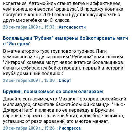
испытания. Автомобиль станет легче и эффективнее,
чем нынешняя версия "француза". В продажу новинка
поступит в конце 2010 года и будет конкурировать с
другими хэтчбеками С-класса.
28 сентября 2009 г., 15:33 ::
Автоновости
Болельщики "Рубина" намерены бойкотировать матч
с "Интером"
В матче второго тура группового турнира Лиги
чемпионов между казанским "Рубином" и миланским
"Интером" хозяева могут недосчитаться болельщиков.
Фанаты собираются бойкотировать первый в истории
клуба домашний поединок.
28 сентября 2009 г., 15:30 ::
Спорт
Бруклин, познакомься со своим олигархом
Давайте согласимся, что Михаил Прохоров, российский
миллиардер, спаситель баскетбольной команды "Нью-
Джерси Нетс" и планов по ее переезду в Бруклин,
парень не промах. Он очень богат, и для болельщиков,
уставших от разочарований, это многое меняет.
28 сентября 2009 г., 15:26 ::
Инопресса