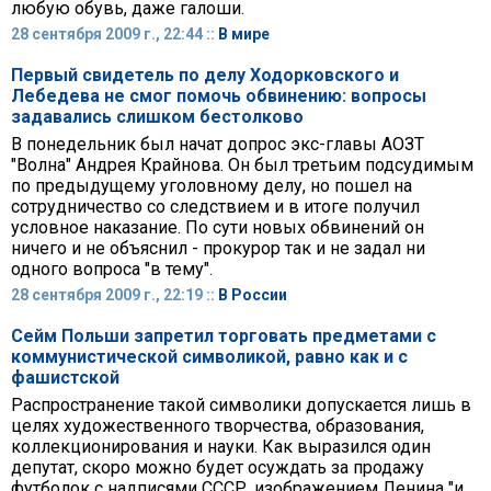
любую обувь, даже галоши.
28 сентября 2009 г., 22:44 ::
В мире
Первый свидетель по делу Ходорковского и
Лебедева не смог помочь обвинению: вопросы
задавались слишком бестолково
В понедельник был начат допрос экс-главы АОЗТ
"Волна" Андрея Крайнова. Он был третьим подсудимым
по предыдущему уголовному делу, но пошел на
сотрудничество со следствием и в итоге получил
условное наказание. По сути новых обвинений он
ничего и не объяснил - прокурор так и не задал ни
одного вопроса "в тему".
28 сентября 2009 г., 22:19 ::
В России
Сейм Польши запретил торговать предметами с
коммунистической символикой, равно как и с
фашистской
Распространение такой символики допускается лишь в
целях художественного творчества, образования,
коллекционирования и науки. Как выразился один
депутат, скоро можно будет осуждать за продажу
футболок с надписями СССР, изображением Ленина "и