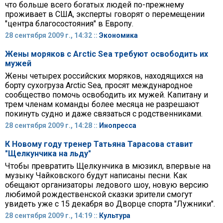
что больше всего богатых людей по-прежнему
проживает в США, эксперты говорят о перемещении
"центра благосостояния" в Европу.
28 сентября 2009 г., 14:32 ::
Экономика
Жены моряков с Arctic Sea требуют освободить их
мужей
Жены четырех российских моряков, находящихся на
борту сухогруза Arctic Sea, просят международное
сообщество помочь освободить их мужей. Капитану и
трем членам команды более месяца не разрешают
покинуть судно и даже связаться с родственниками.
28 сентября 2009 г., 14:28 ::
Инопресса
К Новому году тренер Татьяна Тарасова ставит
"Щелкунчика на льду"
Чтобы превратить Щелкунчика в мюзикл, впервые на
музыку Чайковского будут написаны песни. Как
обещают организаторы ледового шоу, новую версию
любимой рождественской сказки зрители смогут
увидеть уже с 15 декабря во Дворце спорта "Лужники".
28 сентября 2009 г., 14:19 ::
Культура