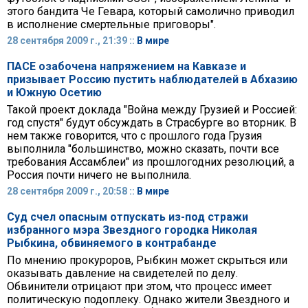
этого бандита Че Гевара, который самолично приводил
в исполнение смертельные приговоры".
28 сентября 2009 г., 21:39 ::
В мире
ПАСЕ озабочена напряжением на Кавказе и
призывает Россию пустить наблюдателей в Абхазию
и Южную Осетию
Такой проект доклада "Война между Грузией и Россией:
год спустя" будут обсуждать в Страсбурге во вторник. В
нем также говорится, что с прошлого года Грузия
выполнила "большинство, можно сказать, почти все
требования Ассамблеи" из прошлогодних резолюций, а
Россия почти ничего не выполнила.
28 сентября 2009 г., 20:58 ::
В мире
Суд счел опасным отпускать из-под стражи
избранного мэра Звездного городка Николая
Рыбкина, обвиняемого в контрабанде
По мнению прокуроров, Рыбкин может скрыться или
оказывать давление на свидетелей по делу.
Обвинители отрицают при этом, что процесс имеет
политическую подоплеку. Однако жители Звездного и