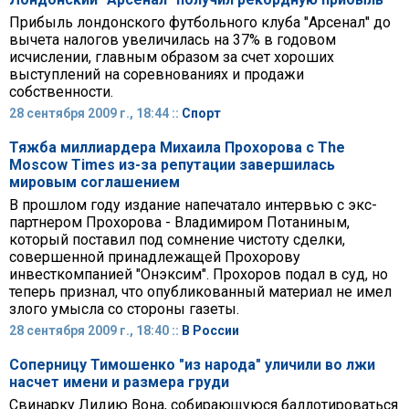
Прибыль лондонского футбольного клуба "Арсенал" до
вычета налогов увеличилась на 37% в годовом
исчислении, главным образом за счет хороших
выступлений на соревнованиях и продажи
собственности.
28 сентября 2009 г., 18:44 ::
Спорт
Тяжба миллиардера Михаила Прохорова с The
Moscow Times из-за репутации завершилась
мировым соглашением
В прошлом году издание напечатало интервью с экс-
партнером Прохорова - Владимиром Потаниным,
который поставил под сомнение чистоту сделки,
совершенной принадлежащей Прохорову
инвесткомпанией "Онэксим". Прохоров подал в суд, но
теперь признал, что опубликованный материал не имел
злого умысла со стороны газеты.
28 сентября 2009 г., 18:40 ::
В России
Соперницу Тимошенко "из народа" уличили во лжи
насчет имени и размера груди
Свинарку Лидию Вона, собирающуюся баллотироваться