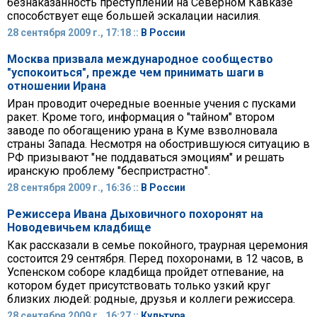
безнаказанность преступлений на Северном Кавказе
способствует еще большей эскалации насилия.
28 сентября 2009 г., 17:18 ::
В России
Москва призвала международное сообщество
"успокоиться", прежде чем принимать шаги в
отношении Ирана
Иран проводит очередные военные учения с пусками
ракет. Кроме того, информация о "тайном" втором
заводе по обогащению урана в Куме взволновала
страны Запада. Несмотря на обострившуюся ситуацию в
РФ призывают "не поддаваться эмоциям" и решать
иранскую проблему "беспристрастно".
28 сентября 2009 г., 16:36 ::
В России
Режиссера Ивана Дыховичного похоронят на
Новодевичьем кладбище
Как рассказали в семье покойного, траурная церемония
состоится 29 сентября. Перед похоронами, в 12 часов, в
Успенском соборе кладбища пройдет отпевание, на
котором будет присутствовать только узкий круг
близких людей: родные, друзья и коллеги режиссера.
28 сентября 2009 г., 16:27 ::
Культура