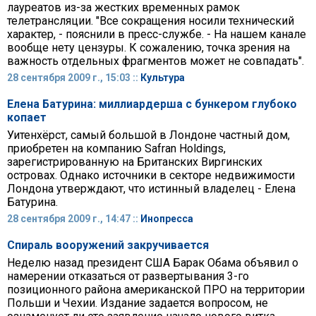
лауреатов из-за жестких временных рамок
телетрансляции. "Все сокращения носили технический
характер, - пояснили в пресс-службе. - На нашем канале
вообще нету цензуры. К сожалению, точка зрения на
важность отдельных фрагментов может не совпадать".
28 сентября 2009 г., 15:03 ::
Культура
Елена Батурина: миллиардерша с бункером глубоко
копает
Уитенхёрст, самый большой в Лондоне частный дом,
приобретен на компанию Safran Holdings,
зарегистрированную на Британских Виргинских
островах. Однако источники в секторе недвижимости
Лондона утверждают, что истинный владелец - Елена
Батурина.
28 сентября 2009 г., 14:47 ::
Инопресса
Спираль вооружений закручивается
Неделю назад президент США Барак Обама объявил о
намерении отказаться от развертывания 3-го
позиционного района американской ПРО на территории
Польши и Чехии. Издание задается вопросом, не