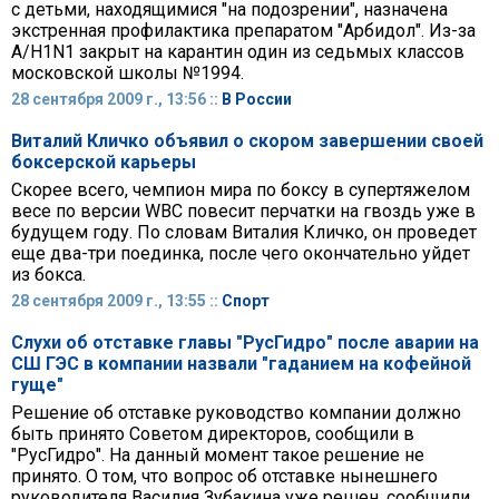
с детьми, находящимися "на подозрении", назначена
экстренная профилактика препаратом "Арбидол". Из-за
A/H1N1 закрыт на карантин один из седьмых классов
московской школы №1994.
28 сентября 2009 г., 13:56 ::
В России
Виталий Кличко объявил о скором завершении своей
боксерской карьеры
Скорее всего, чемпион мира по боксу в супертяжелом
весе по версии WBC повесит перчатки на гвоздь уже в
будущем году. По словам Виталия Кличко, он проведет
еще два-три поединка, после чего окончательно уйдет
из бокса.
28 сентября 2009 г., 13:55 ::
Спорт
Слухи об отставке главы "РусГидро" после аварии на
СШ ГЭС в компании назвали "гаданием на кофейной
гуще"
Решение об отставке руководство компании должно
быть принято Советом директоров, сообщили в
"РусГидро". На данный момент такое решение не
принято. О том, что вопрос об отставке нынешнего
руководителя Василия Зубакина уже решен, сообщили