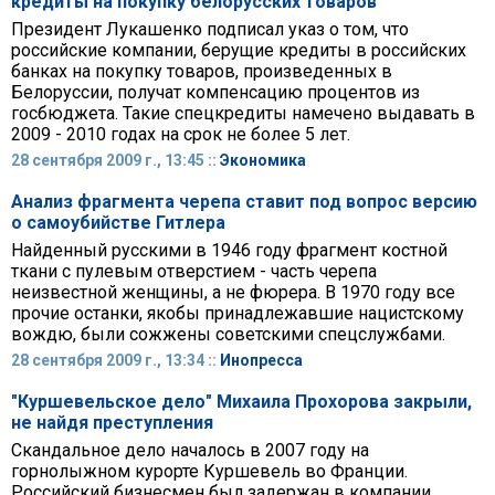
кредиты на покупку белорусских товаров
Президент Лукашенко подписал указ о том, что
российские компании, берущие кредиты в российских
банках на покупку товаров, произведенных в
Белоруссии, получат компенсацию процентов из
госбюджета. Такие спецкредиты намечено выдавать в
2009 - 2010 годах на срок не более 5 лет.
28 сентября 2009 г., 13:45 ::
Экономика
Анализ фрагмента черепа ставит под вопрос версию
о самоубийстве Гитлера
Найденный русскими в 1946 году фрагмент костной
ткани с пулевым отверстием - часть черепа
неизвестной женщины, а не фюрера. В 1970 году все
прочие останки, якобы принадлежавшие нацистскому
вождю, были сожжены советскими спецслужбами.
28 сентября 2009 г., 13:34 ::
Инопресса
"Куршевельское дело" Михаила Прохорова закрыли,
не найдя преступления
Скандальное дело началось в 2007 году на
горнолыжном курорте Куршевель во Франции.
Российский бизнесмен был задержан в компании