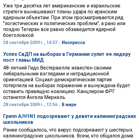
Уже три десятка лет американские и израильские
стратеги вынашивают планы удара по иранским
ядерным объектам. При этом просматривается ряд
"логистических и политических проблем", а рано или
поздно Тегеран все равно обзаведется ядерной
боеголовкой.
28 сентября 2009 г., 14:07 ::
Инопресса
Успех СвДП на выборах в Германии сулит ее лидеру
пост главы МИД
48-летний Гидо Вестервелле известен своими
либеральными взглядами и нетрадиционной
ориентацией. Социал-демократическая партия
потерпела на выборах поражение и вынуждена будет
оставить правящую коалицию. Канцлером ФРГ
останется Ангела Меркель.
28 сентября 2009 г., 13:56 ::
В мире
Грипп A/H1N1 подозревают у девяти калининградских
школьников
Ранее сообщалось, что вирус подозревают у шестерых
калининградских школьников. Всем, кто общался дома