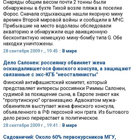
Снаряды общим весом почти 2 тонны были
обнаружены в бухте Тихой возле пляжа в поселке
Форос. Сначала отдыхающие нашли якорную мину
времен Второй мировой войны и сообщили в МЧС.
Прибывшие на место водолазы обследовали
акваторию и обнаружили еще авиационную
бесконтактную немецкую мину-бомбу типа G. Обе
находки уничтожены.
28 сентября 2009 г., 19:45 ::
В мире
Дело Салонен: россиянку обвиняет жена
оскандалившегося финского консула, а защищают
связанные с экс-КГБ "неосталинисты"
Финский антифашистский комитет, который
представляет интересы россиянки Риммы Салонен,
судимой за похищение сына, в Европе знают как
"пропутинскую" организацию. Адвокатом мужа-
обвинителя выступает жена финского консула,
объявленного в РФ персоной нон грата. Из бытового
дело резко перерастает в политическое.
28 сентября 2009 г., 19:41 ::
В мире
Садовничий: Около 60% первокурсников МГУ,