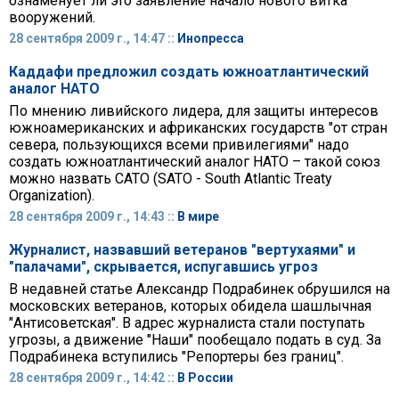
ознаменует ли это заявление начало нового витка
вооружений.
28 сентября 2009 г., 14:47 ::
Инопресса
Каддафи предложил создать южноатлантический
аналог НАТО
По мнению ливийского лидера, для защиты интересов
южноамериканских и африканских государств "от стран
севера, пользующихся всеми привилегиями" надо
создать южноатлантический аналог НАТО – такой союз
можно назвать САТО (SATO - South Atlantic Treaty
Organization).
28 сентября 2009 г., 14:43 ::
В мире
Журналист, назвавший ветеранов "вертухаями" и
"палачами", скрывается, испугавшись угроз
В недавней статье Александр Подрабинек обрушился на
московских ветеранов, которых обидела шашлычная
"Антисоветская". В адрес журналиста стали поступать
угрозы, а движение "Наши" пообещало подать в суд. За
Подрабинека вступились "Репортеры без границ".
28 сентября 2009 г., 14:42 ::
В России