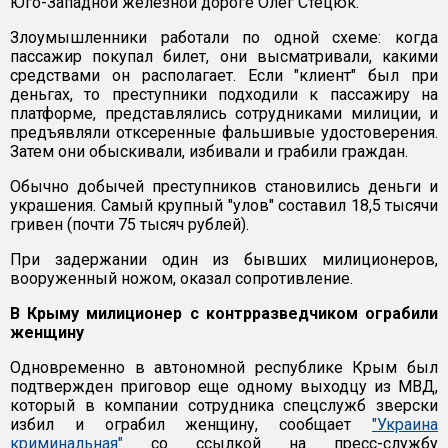
Юго-Западной железной дороге Олег Стецюк.
Злоумышленники работали по одной схеме: когда
пассажир покупал билет, они высматривали, какими
средствами он располагает. Если "клиент" был при
деньгах, то преступники подходили к пассажиру на
платформе, представлялись сотрудниками милиции, и
предъявляли отксеренные фальшивые удостоверения.
Затем они обыскивали, избивали и грабили граждан.
Обычно добычей преступников становились деньги и
украшения. Самый крупный "улов" составил 18,5 тысячи
гривен (почти 75 тысяч рублей).
При задержании один из бывших милиционеров,
вооруженный ножом, оказал сопротивление.
В Крыму милиционер с контрразведчиком ограбили
женщину
Одновременно в автономной республике Крым был
подтвержден приговор еще одному выходцу из МВД,
который в компании сотрудника спецслужб зверски
избил и ограбил женщину, сообщает
"Украина
криминальная"
со ссылкой на пресс-службу