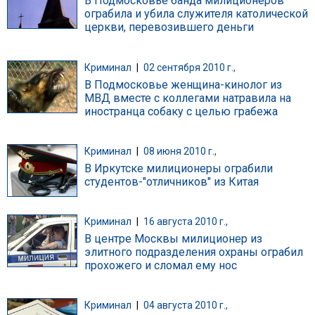
В Подмосковье банда милиционеров
ограбила и убила служителя католической
церкви, перевозившего деньги
Криминал
|
02 сентября 2010 г.,
В Подмосковье женщина-кинолог из
МВД вместе с коллегами натравила на
иностранца собаку с целью грабежа
Криминал
|
08 июня 2010 г.,
В Иркутске милиционеры ограбили
студентов-"отличников" из Китая
Криминал
|
16 августа 2010 г.,
В центре Москвы милиционер из
элитного подразделения охраны ограбил
прохожего и сломал ему нос
Криминал
|
04 августа 2010 г.,