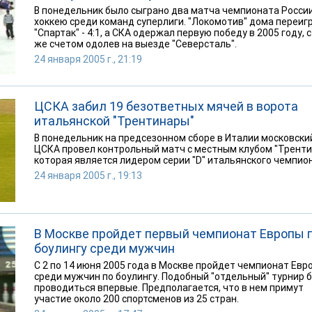
В понедельник было сыграно два матча чемпионата России
хоккею среди команд суперлиги. "Локомотив" дома переиг
"Спартак" - 4:1, а СКА одержал первую победу в 2005 году, с
же счетом одолев на выезде "Северсталь".
24 января 2005 г., 21:19
ЦСКА забил 19 безответных мячей в ворота
итальянской "Трентинары"
В понедельник на предсезонном сборе в Италии московски
ЦСКА провел контрольный матч с местным клубом "Тренти
которая является лидером серии "D" итальянского чемпио
24 января 2005 г., 19:13
В Москве пройдет первый чемпионат Европы 
боулингу среди мужчин
С 2 по 14 июня 2005 года в Москве пройдет чемпионат Евр
среди мужчин по боулингу. Подобный "отдельный" турнир 
проводиться впервые. Предполагается, что в нем примут
участие около 200 спортсменов из 25 стран.