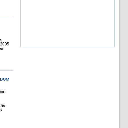
ь
-2005
ое
овом
сон
оль
ся