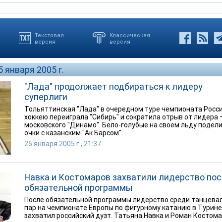
Текстовая
Классическая
версия
версия
5 января 2005 г.
"Лада" продолжает подбираться к лидеру
суперлиги
Тольяттинская "Лада" в очередном туре чемпионата Росси
хоккею переиграла "Сибирь" и сократила отрыв от лидера 
московского "Динамо". Бело-голубые на своем льду подел
очки с казанским "Ак Барсом".
25 января 2005 г., 21:37
Навка и Костомаров захватили лидерство по
обязательной программы
После обязательной программы лидерство среди танцева
пар на чемпионате Европы по фигурному катанию в Турине
захватил российский дуэт. Татьяна Навка и Роман Костом