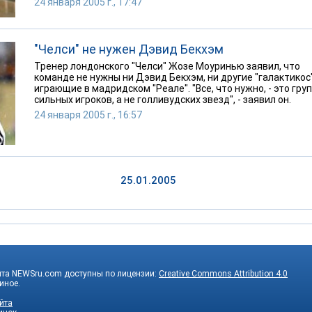
24 января 2005 г., 17:47
"Челси" не нужен Дэвид Бекхэм
Тренер лондонского "Челси" Жозе Моуринью заявил, что
команде не нужны ни Дэвид Бекхэм, ни другие "галактикос"
играющие в мадридском "Реале". "Все, что нужно, - это гру
сильных игроков, а не голливудских звезд", - заявил он.
24 января 2005 г., 16:57
25.01.2005
йта NEWSru.com доступны по лицензии:
Creative Commons Attribution 4.0
 иное.
йта