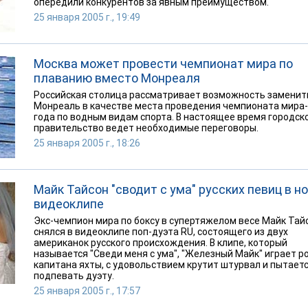
опередили конкурентов за явным преимуществом.
25 января 2005 г., 19:49
Москва может провести чемпионат мира по
плаванию вместо Монреаля
Российская столица рассматривает возможность заменит
Монреаль в качестве места проведения чемпионата мира
года по водным видам спорта. В настоящее время городск
правительство ведет необходимые переговоры.
25 января 2005 г., 18:26
Майк Тайсон "сводит с ума" русских певиц в н
видеоклипе
Экс-чемпион мира по боксу в супертяжелом весе Майк Тай
снялся в видеоклипе поп-дуэта RU, состоящего из двух
американок русского происхождения. В клипе, который
называется "Сведи меня с ума", "Железный Майк" играет р
капитана яхты, с удовольствием крутит штурвал и пытает
подпевать дуэту.
25 января 2005 г., 17:57