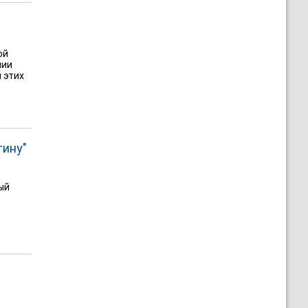
ой
нии
 этих
тину"
ый