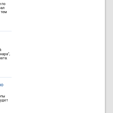
 по
рал
 тем
й
нара",
ната.
по
опы
будет