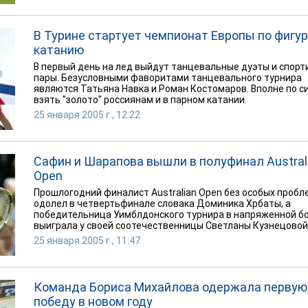
В Турине стартует чемпионат Европы по фигу
катанию
В первый день на лед выйдут танцевальные дуэты и спор
пары. Безусловными фаворитами танцевального турнира
являются Татьяна Навка и Роман Костомаров. Вполне по с
взять "золото" россиянам и в парном катании.
25 января 2005 г., 12:22
Сафин и Шарапова вышли в полуфинал Austral
Open
Прошлогодний финалист Australian Open без особых пробл
одолел в четвертьфинале словака Доминика Хрбаты, а
победительница Уимблдонского турнира в напряженной б
выиграла у своей соотечественницы Светланы Кузнецовой
25 января 2005 г., 11:47
Команда Бориса Михайлова одержала первую
победу в новом году