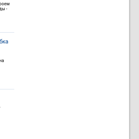
ероем
ды -
бка
на
.