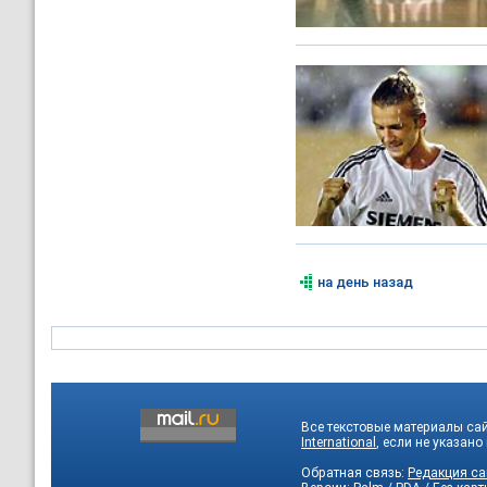
на день назад
Все текстовые материалы са
International
, если не указано
Обратная связь:
Редакция са