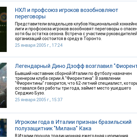
НХЛ и профсоюз игроков возобновляют
переговоры
Представители владельцев клубов Национальной хоккейн
лиги и профсоюза игроков возобновят переговоры о спасе
хотя бы остатка сезона. Встреча с участием руководителей
организаций состоится в среду в Торонто.
25 января 2005 г., 17:24
Легендарный Дино Дзофф возглавил "Фиорен
Бывший наставник сборной Италии по футболу назначен
тренером клуба серии А "Фиорентина". В заявлении
"Фиорентины" говорится, что 62-летний специалист, котор
оставался без работы три года, займет место ушедшего
Серджио Бузо.
25 января 2005 г., 15:37
Игроком года в Италии признан бразильский
полузащитник "Милана" Кака
В Италии прошла традиционная ежегодная церемония