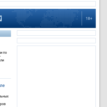
18+
и по
–
или
сле
льных
аров