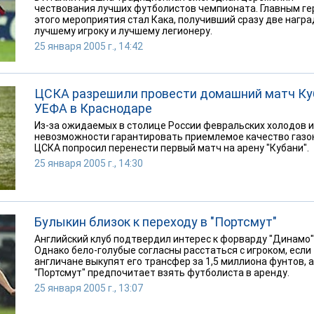
чествования лучших футболистов чемпионата. Главным г
этого мероприятия стал Кака, получивший сразу две награ
лучшему игроку и лучшему легионеру.
25 января 2005 г., 14:42
ЦСКА разрешили провести домашний матч Ку
УЕФА в Краснодаре
Из-за ожидаемых в столице России февральских холодов и
невозможности гарантировать приемлемое качество газо
ЦСКА попросил перенести первый матч на арену "Кубани".
25 января 2005 г., 14:30
Булыкин близок к переходу в "Портсмут"
Английский клуб подтвердил интерес к форварду "Динамо"
Однако бело-голубые согласны расстаться с игроком, если
англичане выкупят его трансфер за 1,5 миллиона фунтов, а
"Портсмут" предпочитает взять футболиста в аренду.
25 января 2005 г., 13:07