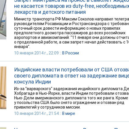
не касается товаров из duty-free, необходимы
лекарств и детского питания
Министр транспорта РФ Максим Соколов направил телегр
руководителям Росавиации и Ространсандзора с требован
суточный срок довести информацию о новых правилах
предполетного досмотра пассажиров до всех российских
аэропортов и авиакомпаний: "11 января они должны отчит
о проделанной работе, а сам запрет начал действовать с 1
января".
10 января 2014 г., 22:09 ::
В России
Индийские власти потребовали от США отозв
своего дипломата в ответ на задержание вице
консула Индии
Из-за "варварского" задержания индийского дипломата Д
Хобрагаде в Нью-Йорке, власти Индии потребовали отозва
Нью-Дели американского дипломата того же ранга. Кроме 
у посольства США было снято ограждение и отозван ряд
привилегий у сотрудников миссии.
10 января 2014 г., 21:54 ::
В мире