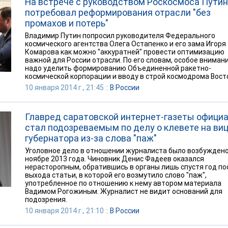
На встрече с руководством Роскосмоса Путин
потребовал реформирования отрасли "без
промахов и потерь"
Владимир Путин попросил руководителя Федерального
космического агентства Олега Остапенко и его зама Игоря
Комарова как можно "аккуратней" провести оптимизацию
важной для России отрасли. По его словам, особое вниман
надо уделить формированию Объединенной ракетно-
космической корпорации и вводу в строй космодрома Вост
10 января 2014 г., 21:45 ::
В России
Главред саратовской интернет-газеты офици
стал подозреваемым по делу о клевете на виц
губернатора из-за слова "паж"
Уголовное дело в отношении журналиста было возбуждено
ноябре 2013 года. Чиновник Денис Фадеев оказался
нерасторопным, обратившись в органы лишь спустя год по
выхода статьи, в которой его возмутило слово "паж",
употребленное по отношению к нему автором материала
Вадимом Рогожиным. Журналист не видит оснований для
подозрения.
10 января 2014 г., 21:10 ::
В России