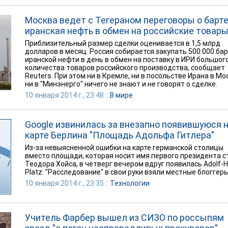
Москва ведет с Тегераном переговоры о барте
иранская нефть в обмен на российские товар
Приблизительный размер сделки оценивается в 1,5 млрд
долларов в месяц. Россия собирается закупать 500 000 ба
иранской нефти в день в обмен на поставку в ИРИ большог
количества товаров российского производства, сообщает
Reuters. При этом ни в Кремле, ни в посольстве Ирана в Мо
ни в "Минэнерго" ничего не знают и не говорят о сделке.
10 января 2014 г., 23:48 ::
В мире
Google извинилась за внезапно появившуюся 
карте Берлина "Площадь Адольфа Гитлера"
Из-за невыясненной ошибки на карте германской столицы
вместо площади, которая носит имя первого президента 
Теодора Хойса, в четверг вечером вдруг появилась Adolf-Hi
Platz. "Расследование" в свои руки взяли местные блоггеры
10 января 2014 г., 23:35 ::
Технологии
Учитель Фарбер вышел из СИЗО по россыпям