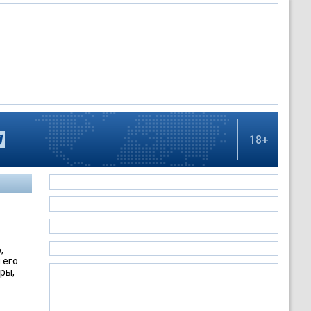
18+
,
 его
ры,