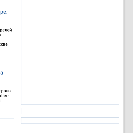
ре:
ы
ррелей
о
скве,
на
страны
tler-
.