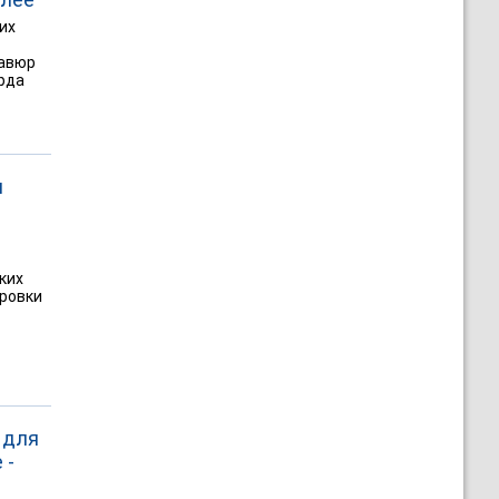
их
равюр
рда
м
ких
ировки
 для
 -