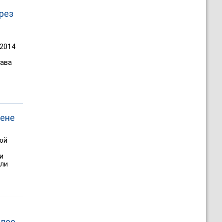
рез
 2014
лава
мене
ной
и
или
Клее