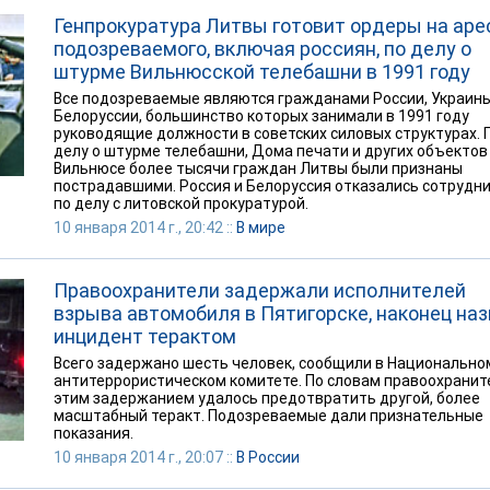
Генпрокуратура Литвы готовит ордеры на аре
подозреваемого, включая россиян, по делу о
штурме Вильнюсской телебашни в 1991 году
Все подозреваемые являются гражданами России, Украины
Белоруссии, большинство которых занимали в 1991 году
руководящие должности в советских силовых структурах. 
делу о штурме телебашни, Дома печати и других объектов
Вильнюсе более тысячи граждан Литвы были признаны
пострадавшими. Россия и Белоруссия отказались сотрудн
по делу с литовской прокуратурой.
10 января 2014 г., 20:42 ::
В мире
Правоохранители задержали исполнителей
взрыва автомобиля в Пятигорске, наконец на
инцидент терактом
Всего задержано шесть человек, сообщили в Национально
антитеррористическом комитете. По словам правоохранит
этим задержанием удалось предотвратить другой, более
масштабный теракт. Подозреваемые дали признательные
показания.
10 января 2014 г., 20:07 ::
В России