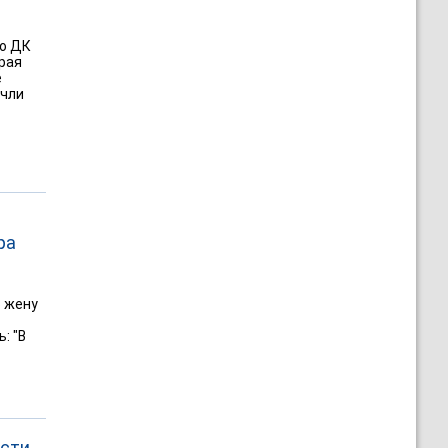
го ДК
рая
е
очли
ра
о жену
: "В
ости