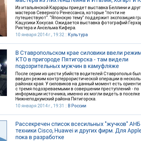
Из итальянской Каррары приедет выставка Беллини и друг
мастеров Северного Ренессанса, которые "почти не
путешествуют". "Японскую тему" поддержит экспозиция г
Кацусики Хокусая. Ожидается выставка фотографий Герха
Рихтера и Ансельма Кифера.
10 января 2014 г., 19:32 ::
Культура
В Ставропольском крае силовики ввели режи
КТО в пригороде Пятигорска - там видели
подозрительных мужчин в камуфляже
После серии из шести убийств водителей Ставрополья был
введен режим контртеррористической операции в несколь
районах края. У силовиков на данный момент есть ориент
с тремя подозреваемыми в совершении преступлений - по
информации источника, именно их могли видеть в поселке
Нижнеподкумский района Пятигорска.
10 января 2014 г., 19:31 ::
В России
Рассекречен список всесильных "жучков" АНБ
техники Cisco, Huawei и других фирм. Для Apple
пока в разработке