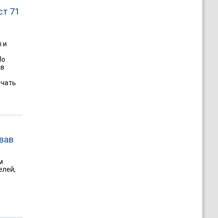
ст 71
 и
По
 в
ичать
звав
м
елей,