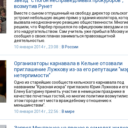
звезд "с погон несправедливых прокуроров",
возмутив Рунет
Вместе с сыном отпущенный на свободу директор сельско
устроил небольшую акцию прямо у здания изолятора, кото
вызвала неоднозначную реакцию общественности. Многи
решили, что Фарбер прошелся по офицерским звездам и с
это надругательством. Сам учитель уже прибыл в Москву и
сообщил о своих планах заниматься правозащитной
деятельностью.
10 января 2014 г., 23:08 ::
В России
Организаторы карнавала в Кельне отозвали
приглашение Лужкову из-за его репутации "мэ
нетерпимости"
Одно из старейших сообществ кельнского карнавала под
названием "Красная искра" пригласило Юрия Лужкова и ег
Елену Батурину принять участие в немецком празднике в
качестве почетных гостей, но многие политики возмутились
этом городе нет места враждебному отношению к
меньшинствам".
10 января 2014 г., 22:56 ::
В мире
Запрет Минтранса на пронос в самолет жидк