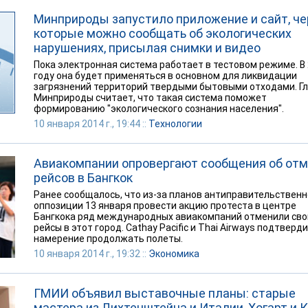
Минприроды запустило приложение и сайт, че
которые можно сообщать об экологических
нарушениях, присылая снимки и видео
Пока электронная система работает в тестовом режиме. В
году она будет применяться в основном для ликвидации
загрязнений территорий твердыми бытовыми отходами. Г
Минприроды считает, что такая система поможет
формированию "экологического сознания населения".
10 января 2014 г., 19:44 ::
Технологии
Авиакомпании опровергают сообщения об от
рейсов в Бангкок
Ранее сообщалось, что из-за планов антиправительствен
оппозиции 13 января провести акцию протеста в центре
Бангкока ряд международных авиакомпаний отменили сво
рейсы в этот город. Cathay Pacific и Thai Airways подтверд
намерение продолжать полеты.
10 января 2014 г., 19:32 ::
Экономика
ГМИИ объявил выставочные планы: старые
мастера из Лихтенштейна и Италии, Хогарт и 