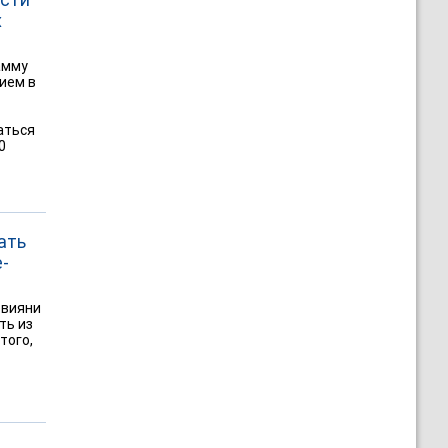
х
амму
ием в
аться
0
ать
-
евияни
ть из
того,