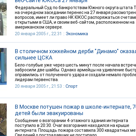
веб-сайте ЮКОСа 27 января
Федеральный Суд по банкротствам Южного округа штата 
на очередном заседании перенес на 27 января рассмотре
вопросов, имеет ли право НК ЮКОС распоряжаться счетам
открытыми в США, и своим веб-сайтом, расположенном на
американском сервере.
20 января 2005 г., 22:31 ::
Экономика
В столичном хоккейном дерби "Динамо" оказа
сильнее ЦСКА
Бело-голубые уже через шесть минут после начала встреч
забросили две шайбы. Однако армейцы на удивление быст
оправились от полученного удара и создали немало пробл
лидерам первенства.
20 января 2005 г., 21:53 ::
Спорт
В Москве потушен пожар в школе-интернате, 7
детей были эвакуированы
Сообщение о возгорании 4-этажного здания интерната
поступило в 20:30. Очаг возгорания находился на крыше
интерната. Площадь пожара составила 300 квадратных ме
Сведений о пострадавших не поступало.