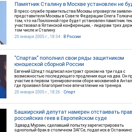
Памятник Сталину в Москве установлен не бу
В пресс-службе правительства Москвы опровергли заявле
представителя Москвы в Совете Федерации Олега Толкаче
том, что на Поклонной горе будет установлен памятник тем
участвовал в Ялтинской конференции, - лидерам трех держ
том числе и Сталину.
20 января 2005 г., 18:34 ::
В России
"Спартак" пополнил свои ряды защитником
юношеской сборной России
Евгений Шпедт подписал контракт сроком на три года с
возможностью последующего продления еще на два. Он п
участие в первом тренировочном сборе москвичей в Антал
где произвел благоприятное впечатление на тренера.
20 января 2005 г., 18:26 ::
Спорт
Башкирский депутат намерен отстаивать пра
российских геев в Европейском суде
Эдвард Мурзин, сделавший попытку зарегистрировать
однополый брак в столичном ЗАГСе, подал иск в Останкин