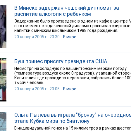
В Минске задержан чешский дипломат за
распитие алкоголя с ребенком
Задержание было произведено в одном из кафе в центре 
в тот момент, когда чешский дипломат распивал спиртные
напитки с минским школьником 1988 года рождения.
20 января 2005 г., 20:30 ::
В мире
Буш принес присягу президента США
Несмотря на холодную по вашингтонским меркам погоду
(температура воздуха около 0 градусов), у западной сторо
Капитолия, где проходила церемония, собрались более 10
тысяч человек.
20 января 2005 г., 20:05 ::
В мире
Ольга Пылева выиграла "бронзу" на очередно
этапе Кубка мира по биатлону
В индивидуальной гонке на 15 километров в рамках шесто