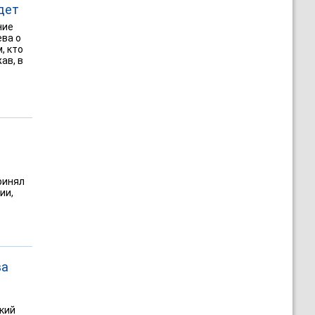
дет
ние
ва о
, кто
ав, в
ринял
ии,
ва
ский