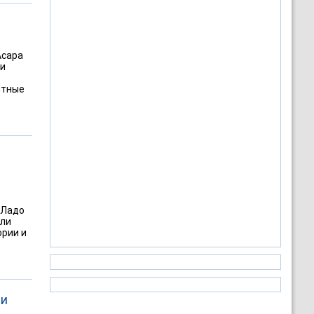
Асара
 и
итные
 Ладо
ыли
рии и
 и