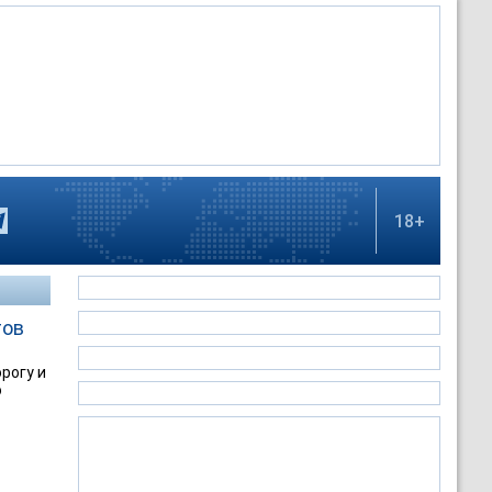
18+
тов
рогу и
о