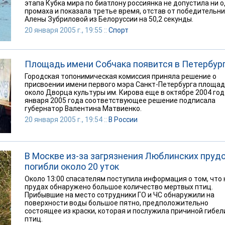
этапа Кубка мира по биатлону россиянка не допустила ни 
промаха и показала третье время, отстав от победительн
Алены Зубриловой из Белоруссии на 50,2 секунды.
20 января 2005 г., 19:55 ::
Спорт
Площадь имени Собчака появится в Петербур
Городская топонимическая комиссия приняла решение о
присвоении имени первого мэра Санкт-Петербурга площа
около Дворца культуры им. Кирова еще в октябре 2004 года
января 2005 года соответствующее решение подписала
губернатор Валентина Матвиенко.
20 января 2005 г., 19:54 ::
В России
В Москве из-за загрязнения Люблинских пруд
погибли около 20 уток
Около 13:00 спасателям поступила информация о том, что 
прудах обнаружено большое количество мертвых птиц.
Прибывшие на место сотрудники ГО и ЧС обнаружили на
поверхности воды большое пятно, предположительно
состоящее из краски, которая и послужила причиной гибел
птиц.