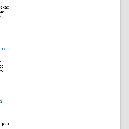
Техас
ние
и,
лось
и
ро
ем
6
тров.