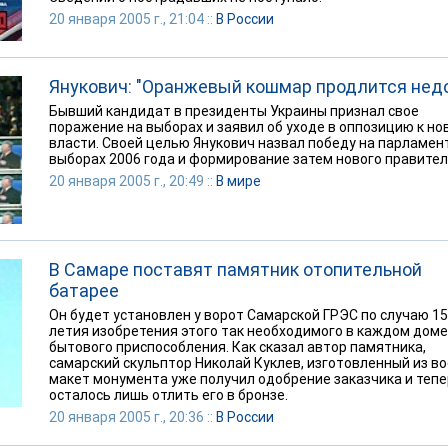
20 января 2005 г., 21:04 ::
В России
Янукович: "Оранжевый кошмар продлится нед
Бывший кандидат в президенты Украины признал свое
поражение на выборах и заявил об уходе в оппозицию к но
власти. Своей целью Янукович назвал победу на парламен
выборах 2006 года и формирование затем нового правител
20 января 2005 г., 20:49 ::
В мире
В Самаре поставят памятник отопительной
батарее
Он будет установлен у ворот Самарской ГРЭС по случаю 15
летия изобретения этого так необходимого в каждом доме
бытового приспособления. Как сказал автор памятника,
самарский скульптор Николай Куклев, изготовленный из во
макет монумента уже получил одобрение заказчика и теп
осталось лишь отлить его в бронзе.
20 января 2005 г., 20:36 ::
В России