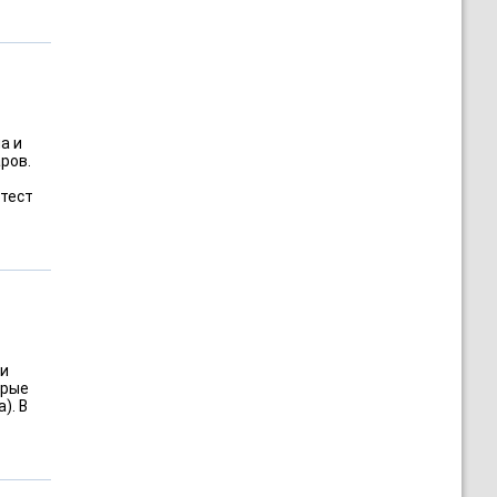
а и
ров.
тест
 и
орые
). В