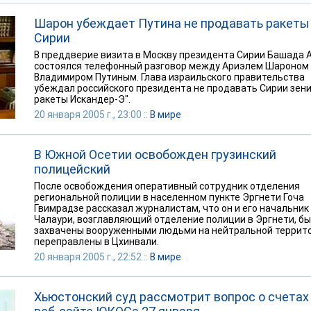
Шарон убеждает Путина не продавать ракеты
Сирии
В преддверие визита в Москву президента Сирии Башада 
состоялся телефонный разговор между Ариэлем Шароном
Владимиром Путиным. Глава израильского правительства
убеждал российского президента не продавать Сирии зен
ракеты Искандер-Э".
20 января 2005 г., 23:00 ::
В мире
В Южной Осетии освобожден грузинский
полицейский
После освобождения оперативный сотрудник отделения
региональной полиции в населенном пункте Эргнети Гоча
Гвимрадзе рассказал журналистам, что он и его начальник
Чалаури, возглавляющий отделение полиции в Эргнети, б
захвачены вооруженными людьми на нейтральной террито
переправлены в Цхинвали.
20 января 2005 г., 22:52 ::
В мире
Хьюстонский суд рассмотрит вопрос о счетах