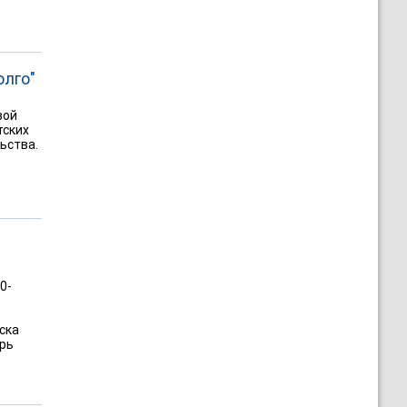
олго"
вой
тских
ьства.
0-
ска
ерь