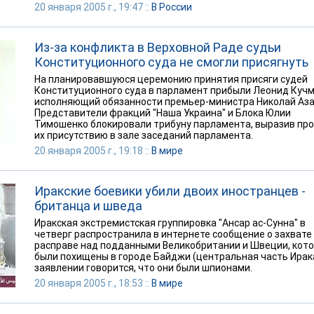
20 января 2005 г., 19:47 ::
В России
Из-за конфликта в Верховной Раде судьи
Конституционного суда не смогли присягнуть
На планировавшуюся церемонию принятия присяги судей
Конституционного суда в парламент прибыли Леонид Кучм
исполняющий обязанности премьер-министра Николай Аза
Представители фракций "Наша Украина" и Блока Юлии
Тимошенко блокировали трибуну парламента, выразив про
их присутствию в зале заседаний парламента.
20 января 2005 г., 19:18 ::
В мире
Иракские боевики убили двоих иностранцев -
британца и шведа
Иракская экстремистская группировка "Ансар ас-Сунна" в
четверг распространила в интернете сообщение о захвате
расправе над подданными Великобритании и Швеции, кот
были похищены в городе Байджи (центральная часть Ирака
заявлении говорится, что они были шпионами.
20 января 2005 г., 18:53 ::
В мире