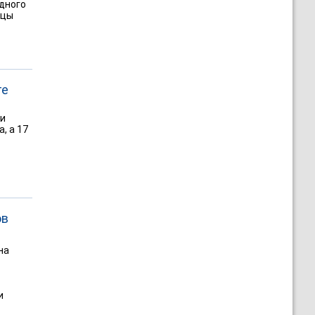
одного
ицы
ге
ди
, а 17
ов
на
и