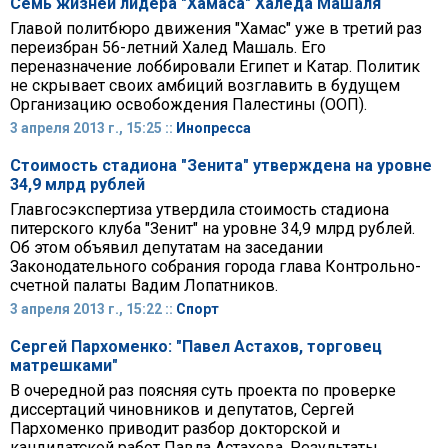
Семь жизней лидера "Хамаса" Халеда Машаля
Главой политбюро движения "Хамас" уже в третий раз
переизбран 56-летний Халед Машаль. Его
переназначение лоббировали Египет и Катар. Политик
не скрывает своих амбиций возглавить в будущем
Организацию освобождения Палестины (ООП).
3 апреля 2013 г., 15:25 ::
Инопресса
Стоимость стадиона "Зенита" утверждена на уровне
34,9 млрд рублей
Главгосэкспертиза утвердила стоимость стадиона
питерского клуба "Зенит" на уровне 34,9 млрд рублей.
Об этом объявил депутатам на заседании
Законодательного собрания города глава Контрольно-
счетной палаты Вадим Лопатников.
3 апреля 2013 г., 15:22 ::
Спорт
Сергей Пархоменко: "Павел Астахов, торговец
матрешками"
В очередной раз поясняя суть проекта по проверке
диссертаций чиновников и депутатов, Сергей
Пархоменко приводит разбор докторской и
кандидатской работ Павла Астахова. Результаты