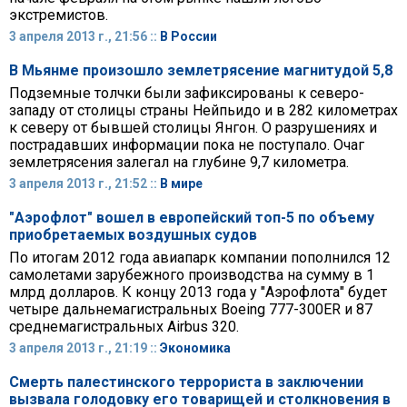
экстремистов.
3 апреля 2013 г., 21:56 ::
В России
В Мьянме произошло землетрясение магнитудой 5,8
Подземные толчки были зафиксированы к северо-
западу от столицы страны Нейпьидо и в 282 километрах
к северу от бывшей столицы Янгон. О разрушениях и
пострадавших информации пока не поступало. Очаг
землетрясения залегал на глубине 9,7 километра.
3 апреля 2013 г., 21:52 ::
В мире
"Аэрофлот" вошел в европейский топ-5 по объему
приобретаемых воздушных судов
По итогам 2012 года авиапарк компании пополнился 12
самолетами зарубежного производства на сумму в 1
млрд долларов. К концу 2013 года у "Аэрофлота" будет
четыре дальнемагистральных Boeing 777-300ER и 87
среднемагистральных Airbus 320.
3 апреля 2013 г., 21:19 ::
Экономика
Смерть палестинского террориста в заключении
вызвала голодовку его товарищей и столкновения в