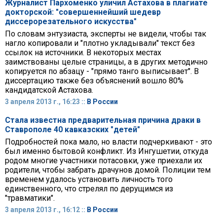
Журналист Пархоменко уличил Астахова в плагиате
докторской: "совершеннейший шедевр
диссерорезательного искусства"
По словам энтузиаста, эксперты не видели, чтобы так
нагло копировали и "плотно укладывали" текст без
ссылок на источники. В некоторых местах
заимствованы целые страницы, а в других методично
копируется по абзацу - "прямо танго выписывает". В
диссертацию также без объяснений вошло 80%
кандидатской Астахова.
3 апреля 2013 г., 16:23 ::
В России
Стала известна предварительная причина драки в
Ставрополе 40 кавказских "детей"
Подробностей пока мало, но власти подчеркивают - это
был именно бытовой конфликт. Из Ингушетии, откуда
родом многие участники потасовки, уже приехали их
родители, чтобы забрать драчунов домой. Полиции тем
временем удалось установить личность того
единственного, что стрелял по дерущимся из
"травматики".
3 апреля 2013 г., 16:12 ::
В России