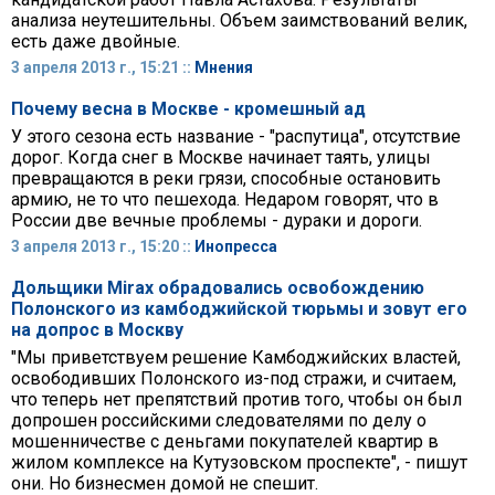
анализа неутешительны. Объем заимствований велик,
есть даже двойные.
3 апреля 2013 г., 15:21 ::
Мнения
Почему весна в Москве - кромешный ад
У этого сезона есть название - "распутица", отсутствие
дорог. Когда снег в Москве начинает таять, улицы
превращаются в реки грязи, способные остановить
армию, не то что пешехода. Недаром говорят, что в
России две вечные проблемы - дураки и дороги.
3 апреля 2013 г., 15:20 ::
Инопресса
Дольщики Mirax обрадовались освобождению
Полонского из камбоджийской тюрьмы и зовут его
на допрос в Москву
"Мы приветствуем решение Камбоджийских властей,
освободивших Полонского из-под стражи, и считаем,
что теперь нет препятствий против того, чтобы он был
допрошен российскими следователями по делу о
мошенничестве с деньгами покупателей квартир в
жилом комплексе на Кутузовском проспекте", - пишут
они. Но бизнесмен домой не спешит.