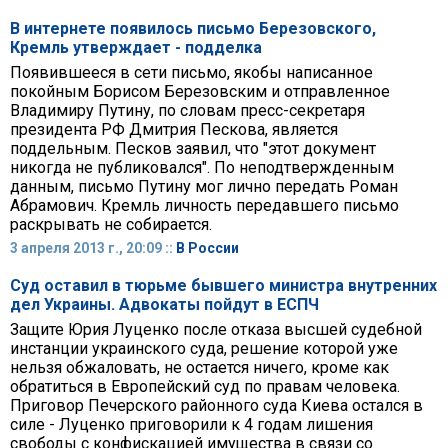
В интернете появилось письмо Березовского,
Кремль утверждает - подделка
Появившееся в сети письмо, якобы написанное
покойным Борисом Березовским и отправленное
Владимиру Путину, по словам пресс-секретаря
президента РФ Дмитрия Пескова, является
поддельным. Песков заявил, что "этот документ
никогда не публиковался". По неподтвержденным
данным, письмо Путину мог лично передать Роман
Абрамович. Кремль личность передавшего письмо
раскрывать не собирается.
3 апреля 2013 г., 20:09 ::
В России
Суд оставил в тюрьме бывшего министра внутренних
дел Украины. Адвокаты пойдут в ЕСПЧ
Защите Юрия Луценко после отказа высшей судебной
инстанции украинского суда, решение которой уже
нельзя обжаловать, не остается ничего, кроме как
обратиться в Европейский суд по правам человека.
Приговор Печерского районного суда Киева остался в
силе - Луценко приговорили к 4 годам лишения
свободы с конфискацией имущества в связи со