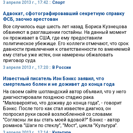
3 апреля 2013 г., 17:42 ::
Спорт
Адвокат, сфотографировавший секретную справку
ФСБ, заочно арестован
Все случилось еще шесть лет назад. Бориса Кузнецова
обвиняют в разглашении гостайны. На данный момент
он проживает в США, где ему предоставили
политическое убежище. Его коллеги отмечают, что срок
давности привлечения к ответственности по вменяемой
ему статье уже истек, они намерены обжаловать
приговор суда.
3 апреля 2013 г., 17:20 ::
В России
Известный писатель Иэн Бэнкс заявил, что
смертельно болен и не доживет до конца года
На своем сайте шотландский автор объявил, что у него
диагностировали позднюю стадию рака.
"Маловероятно, что доживу до конца года", - говорит
Бэнкс. После того как стал известен диагноз, он
попросил руки своей возлюбленной со словами:
"Согласны ли вы стать моей вдовой?" Бэнкс - автор
романов "Шаги по стеклу", "Мост", цикла "Культура".
3 апреля 2013 г., 17:14 ::
Культура