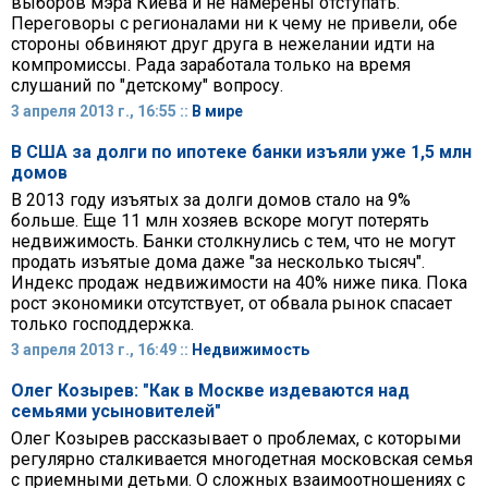
выборов мэра Киева и не намерены отступать.
Переговоры с регионалами ни к чему не привели, обе
стороны обвиняют друг друга в нежелании идти на
компромиссы. Рада заработала только на время
слушаний по "детскому" вопросу.
3 апреля 2013 г., 16:55 ::
В мире
В США за долги по ипотеке банки изъяли уже 1,5 млн
домов
В 2013 году изъятых за долги домов стало на 9%
больше. Еще 11 млн хозяев вскоре могут потерять
недвижимость. Банки столкнулись с тем, что не могут
продать изъятые дома даже "за несколько тысяч".
Индекс продаж недвижимости на 40% ниже пика. Пока
рост экономики отсутствует, от обвала рынок спасает
только господдержка.
3 апреля 2013 г., 16:49 ::
Недвижимость
Олег Козырев: "Как в Москве издеваются над
семьями усыновителей"
Олег Козырев рассказывает о проблемах, с которыми
регулярно сталкивается многодетная московская семья
с приемными детьми. О сложных взаимоотношениях с