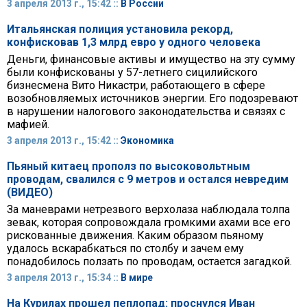
3 апреля 2013 г., 15:42 ::
В России
Итальянская полиция установила рекорд,
конфисковав 1,3 млрд евро у одного человека
Деньги, финансовые активы и имущество на эту сумму
были конфискованы у 57-летнего сицилийского
бизнесмена Вито Никастри, работающего в сфере
возобновляемых источников энергии. Его подозревают
в нарушении налогового законодательства и связях с
мафией.
3 апреля 2013 г., 15:42 ::
Экономика
Пьяный китаец прополз по высоковольтным
проводам, свалился с 9 метров и остался невредим
(ВИДЕО)
За маневрами нетрезвого верхолаза наблюдала толпа
зевак, которая сопровождала громкими ахами все его
рискованные движения. Каким образом пьяному
удалось вскарабкаться по столбу и зачем ему
понадобилось ползать по проводам, остается загадкой.
3 апреля 2013 г., 15:34 ::
В мире
На Курилах прошел пеплопад: проснулся Иван