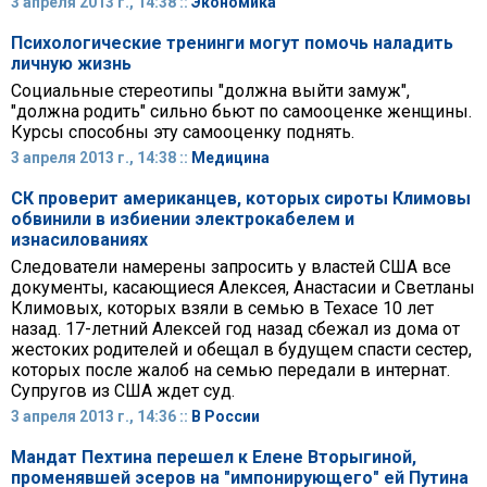
3 апреля 2013 г., 14:38 ::
Экономика
Психологические тренинги могут помочь наладить
личную жизнь
Социальные стереотипы "должна выйти замуж",
"должна родить" сильно бьют по самооценке женщины.
Курсы способны эту самооценку поднять.
3 апреля 2013 г., 14:38 ::
Медицина
СК проверит американцев, которых сироты Климовы
обвинили в избиении электрокабелем и
изнасилованиях
Следователи намерены запросить у властей США все
документы, касающиеся Алексея, Анастасии и Светланы
Климовых, которых взяли в семью в Техасе 10 лет
назад. 17-летний Алексей год назад сбежал из дома от
жестоких родителей и обещал в будущем спасти сестер,
которых после жалоб на семью передали в интернат.
Супругов из США ждет суд.
3 апреля 2013 г., 14:36 ::
В России
Мандат Пехтина перешел к Елене Вторыгиной,
променявшей эсеров на "импонирующего" ей Путина