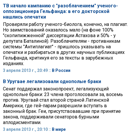
ТВ начало кампанию с "разоблачением" ученого-
оппозиционера Гельфанда: в его докторской
нашлись опечатки
Проверяли работу ученого-биолога, конечно, на плагиат.
Но заимствований оказалось мало (на фоне 100%
"скопипижженной" диссертации Астахова и 50% - у
депутата Баталиной). Разоблачителям - противникам
системы "Антиплагиат" - пришлось указывать на
опечатки и разбираться в других научных публикациях
Гельфанда, критикуя его за тексты в зарубежных
изданиях.
3 апреля 2013 г., 20:49 ::
В России
В Уругвае легализовали однополые браки
Сенат поддержал законопроект, легализующий
однополые браки: 23 члена проголосовали за, восемь
против. Уругвай стал второй страной Латинской
Америки, где гей-парам разрешили вступать в
законный брак. Геи, присутствовавшие при принятие
закона, поддерживали сенаторов бурными
аплодисментами.
3 апреля 2013 г., 20:10 ::
В мире