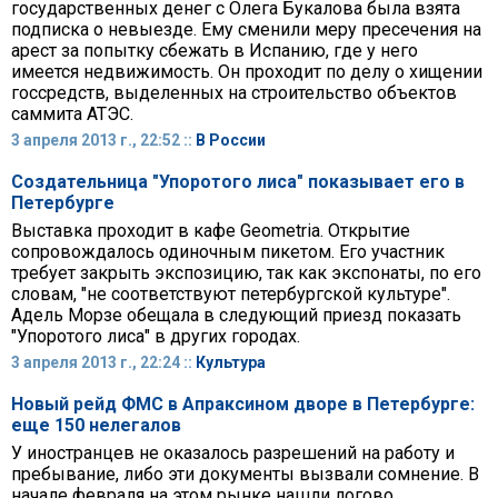
государственных денег с Олега Букалова была взята
подписка о невыезде. Ему сменили меру пресечения на
арест за попытку сбежать в Испанию, где у него
имеется недвижимость. Он проходит по делу о хищении
госсредств, выделенных на строительство объектов
саммита АТЭС.
3 апреля 2013 г., 22:52 ::
В России
Создательница "Упоротого лиса" показывает его в
Петербурге
Выставка проходит в кафе Geometria. Открытие
сопровождалось одиночным пикетом. Его участник
требует закрыть экспозицию, так как экспонаты, по его
словам, "не соответствуют петербургской культуре".
Адель Морзе обещала в следующий приезд показать
"Упоротого лиса" в других городах.
3 апреля 2013 г., 22:24 ::
Культура
Новый рейд ФМС в Апраксином дворе в Петербурге:
еще 150 нелегалов
У иностранцев не оказалось разрешений на работу и
пребывание, либо эти документы вызвали сомнение. В
начале февраля на этом рынке нашли логово