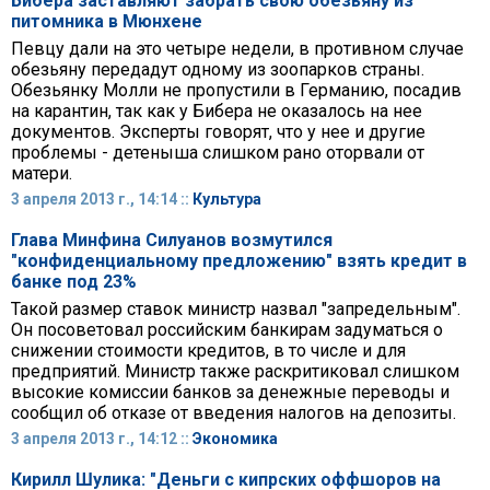
Бибера заставляют забрать свою обезьяну из
питомника в Мюнхене
Певцу дали на это четыре недели, в противном случае
обезьяну передадут одному из зоопарков страны.
Обезьянку Молли не пропустили в Германию, посадив
на карантин, так как у Бибера не оказалось на нее
документов. Эксперты говорят, что у нее и другие
проблемы - детеныша слишком рано оторвали от
матери.
3 апреля 2013 г., 14:14 ::
Культура
Глава Минфина Силуанов возмутился
"конфиденциальному предложению" взять кредит в
банке под 23%
Такой размер ставок министр назвал "запредельным".
Он посоветовал российским банкирам задуматься о
снижении стоимости кредитов, в то числе и для
предприятий. Министр также раскритиковал слишком
высокие комиссии банков за денежные переводы и
сообщил об отказе от введения налогов на депозиты.
3 апреля 2013 г., 14:12 ::
Экономика
Кирилл Шулика: "Деньги с кипрских оффшоров на