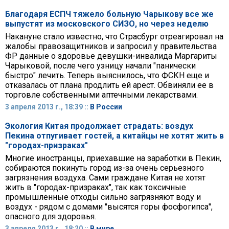
Благодаря ЕСПЧ тяжело больную Чарыкову все же
выпустят из московского СИЗО, но через неделю
Накануне стало известно, что Страсбург отреагировал на
жалобы правозащитников и запросил у правительства
ФР данные о здоровье девушки-инвалида Маргариты
Чарыковой, после чего узницу начали "панически
быстро" лечить. Теперь выяснилось, что ФСКН еще и
отказалась от плана продлить ей арест. Обвиняли ее в
торговле собственными аптечными лекарствами.
3 апреля 2013 г., 18:39 ::
В России
Экология Китая продолжает страдать: воздух
Пекина отпугивает гостей, а китайцы не хотят жить в
"городах-призраках"
Многие иностранцы, приехавшие на заработки в Пекин,
собираются покинуть город из-за очень серьезного
загрязнения воздуха. Сами граждане Китая не хотят
жить в "городах-призраках", так как токсичные
промышленные отходы сильно загрязняют воду и
воздух - рядом с домами "высятся горы фосфогипса",
опасного для здоровья.
3 апреля 2013 г., 18:20 ::
В мире