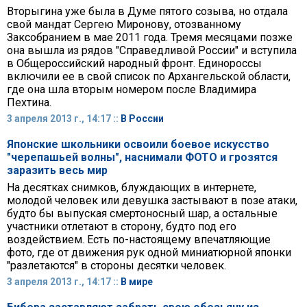
Вторыгина уже была в Думе пятого созыва, но отдала
свой мандат Сергею Миронову, отозванному
Заксобранием в мае 2011 года. Тремя месяцами позже
она вышла из рядов "Справедливой России" и вступила
в Общероссийский народный фронт. Единороссы
включили ее в свой список по Архангельской области,
где она шла вторым номером после Владимира
Пехтина.
3 апреля 2013 г., 14:17 ::
В России
Японские школьники освоили боевое искусство
"черепашьей волны", наснимали ФОТО и грозятся
заразить весь мир
На десятках снимков, блуждающих в интернете,
молодой человек или девушка застывают в позе атаки,
будто бы выпуская смертоносный шар, а остальные
участники отлетают в сторону, будто под его
воздействием. Есть по-настоящему впечатляющие
фото, где от движения рук одной миниатюрной японки
"разлетаются" в стороны десятки человек.
3 апреля 2013 г., 14:17 ::
В мире