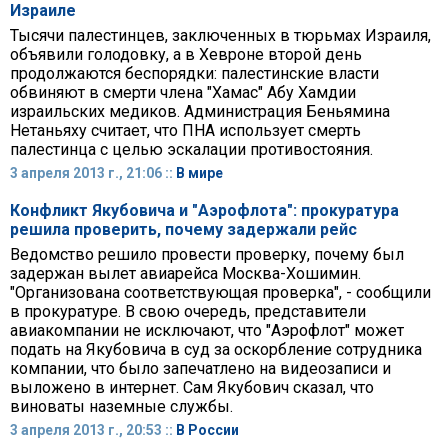
Израиле
Тысячи палестинцев, заключенных в тюрьмах Израиля,
объявили голодовку, а в Хевроне второй день
продолжаются беспорядки: палестинские власти
обвиняют в смерти члена "Хамас" Абу Хамдии
израильских медиков. Администрация Беньямина
Нетаньяху считает, что ПНА использует смерть
палестинца с целью эскалации противостояния.
3 апреля 2013 г., 21:06 ::
В мире
Конфликт Якубовича и "Аэрофлота": прокуратура
решила проверить, почему задержали рейс
Ведомство решило провести проверку, почему был
задержан вылет авиарейса Москва-Хошимин.
"Организована соответствующая проверка", - сообщили
в прокуратуре. В свою очередь, представители
авиакомпании не исключают, что "Аэрофлот" может
подать на Якубовича в суд за оскорбление сотрудника
компании, что было запечатлено на видеозаписи и
выложено в интернет. Сам Якубович сказал, что
виноваты наземные службы.
3 апреля 2013 г., 20:53 ::
В России