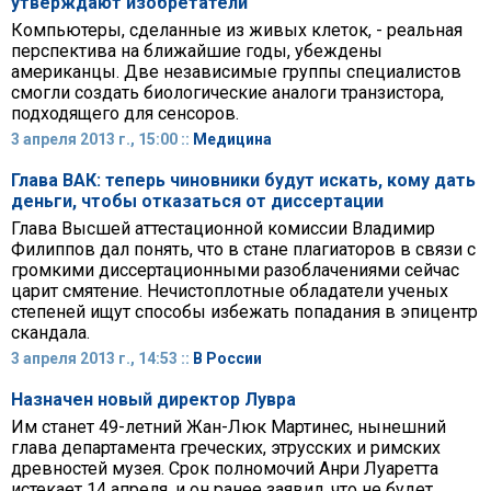
утверждают изобретатели
Компьютеры, сделанные из живых клеток, - реальная
перспектива на ближайшие годы, убеждены
американцы. Две независимые группы специалистов
смогли создать биологические аналоги транзистора,
подходящего для сенсоров.
3 апреля 2013 г., 15:00 ::
Медицина
Глава ВАК: теперь чиновники будут искать, кому дать
деньги, чтобы отказаться от диссертации
Глава Высшей аттестационной комиссии Владимир
Филиппов дал понять, что в стане плагиаторов в связи с
громкими диссертационными разоблачениями сейчас
царит смятение. Нечистоплотные обладатели ученых
степеней ищут способы избежать попадания в эпицентр
скандала.
3 апреля 2013 г., 14:53 ::
В России
Назначен новый директор Лувра
Им станет 49-летний Жан-Люк Мартинес, нынешний
глава департамента греческих, этрусских и римских
древностей музея. Срок полномочий Анри Луаретта
истекает 14 апреля, и он ранее заявил, что не будет